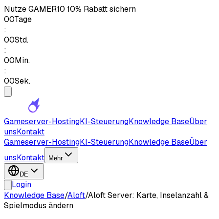
Nutze
GAMER10
10% Rabatt sichern
00
Tage
:
00
Std.
:
00
Min.
:
00
Sek.
Gameserver-Hosting
KI-Steuerung
Knowledge Base
Über
uns
Kontakt
Gameserver-Hosting
KI-Steuerung
Knowledge Base
Über
uns
Kontakt
Mehr
DE
Login
Knowledge Base
/
Aloft
/
Aloft Server: Karte, Inselanzahl &
Spielmodus ändern