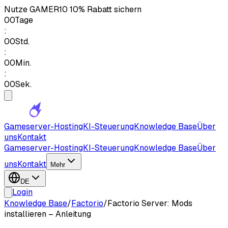
Nutze
GAMER10
10% Rabatt sichern
00
Tage
:
00
Std.
:
00
Min.
:
00
Sek.
Gameserver-Hosting
KI-Steuerung
Knowledge Base
Über
uns
Kontakt
Gameserver-Hosting
KI-Steuerung
Knowledge Base
Über
uns
Kontakt
Mehr
DE
Login
Knowledge Base
/
Factorio
/
Factorio Server: Mods
installieren – Anleitung