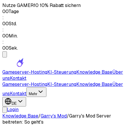
Nutze
GAMER10
10% Rabatt sichern
00
Tage
:
00
Std.
:
00
Min.
:
00
Sek.
Gameserver-Hosting
KI-Steuerung
Knowledge Base
Über
uns
Kontakt
Gameserver-Hosting
KI-Steuerung
Knowledge Base
Über
uns
Kontakt
Mehr
DE
Login
Knowledge Base
/
Garry's Mod
/
Garry's Mod Server
beitreten: So geht's