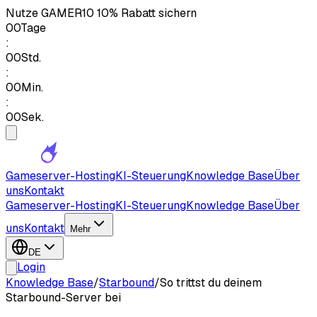
Nutze
GAMER10
10% Rabatt sichern
00
Tage
:
00
Std.
:
00
Min.
:
00
Sek.
Gameserver-Hosting
KI-Steuerung
Knowledge Base
Über
uns
Kontakt
Gameserver-Hosting
KI-Steuerung
Knowledge Base
Über
uns
Kontakt
Mehr
DE
Login
Knowledge Base
/
Starbound
/
So trittst du deinem
Starbound-Server bei