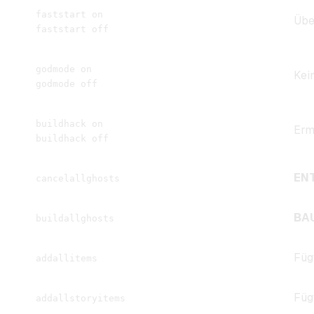
faststart on
Übe
faststart off
godmode on
Kei
godmode off
buildhack on
Erm
buildhack off
EN
cancelallghosts
BA
buildallghosts
Füg
addallitems
Füg
addallstoryitems