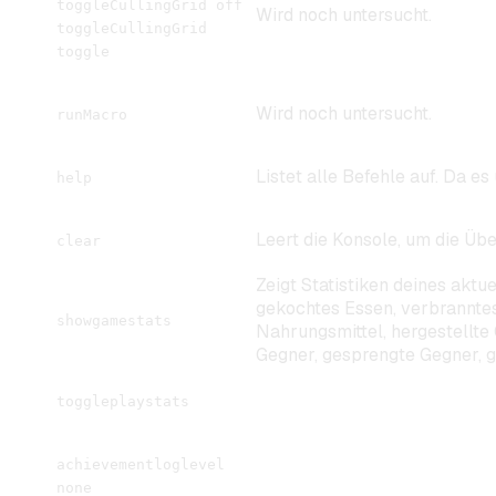
toggleCullingGrid off
Wird noch untersucht.
toggleCullingGrid
toggle
Wird noch untersucht.
runMacro
Listet alle Befehle auf. Da es
help
Leert die Konsole, um die Übe
clear
Zeigt Statistiken deines aktu
gekochtes Essen, verbranntes
showgamestats
Nahrungsmittel, hergestellte
Gegner, gesprengte Gegner, g
toggleplaystats
achievementloglevel
none