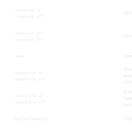
itemhack on
Ver
itemhack off
survival on
Kei
survival off
Spei
save
Sch
speedyrun on
aus
speedyrun off
zur
Erm
invisible on
Tex
invisible off
nor
Töt
killallenemies