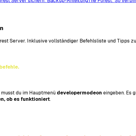
rest Server sichern: Backup-Anleitung
The Forest: So verbi
en
est Server. Inklusive vollständiger Befehlsliste und Tipps 
nbefehle.
, musst du im Hauptmenü
developermodeon
eingeben. Es g
n, ob es funktioniert
.