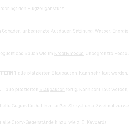
rspringt den Flugzeugabsturz
n Schaden, unbegrenzte Ausdauer, Sättigung, Wasser, Energie 
öglicht das Bauen wie im
Kreativmodus
. Unbegrenzte Resso
TFERNT
alle platzierten
Blaupausen
. Kann sehr laut werden,
UT
alle platzierten
Blaupausen
fertig. Kann sehr laut werden,
t alle
Gegenstände
hinzu, außer Story-Items. Zweimal verw
t alle
Story
-
Gegenstände
hinzu, wie z. B.
Keycards
.