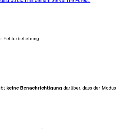
ndest du dich mit deinem Server
The Forest:
zur Fehlerbehebung.
ibt
keine Benachrichtigung
darüber, dass der Modus