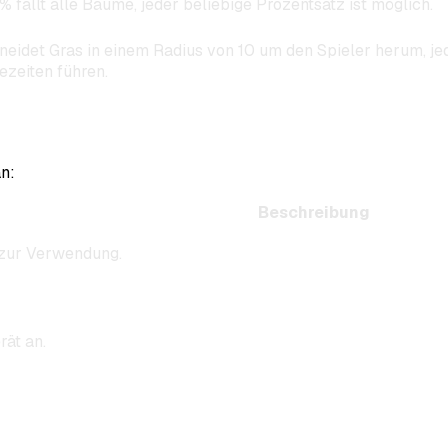
% fällt alle Bäume, jeder beliebige Prozentsatz ist möglich.
neidet Gras in einem Radius von 10 um den Spieler herum, je
ezeiten führen.
n:
Beschreibung
 zur Verwendung.
rät an.