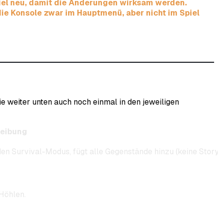
piel neu, damit die Änderungen wirksam werden.
 die Konsole zwar im Hauptmenü, aber nicht im Spiel
ie weiter unten auch noch einmal in den jeweiligen
eibung
 den Survival-Modus, fügt alle Gegenstände hinzu (keine Stor
 Höhlen.