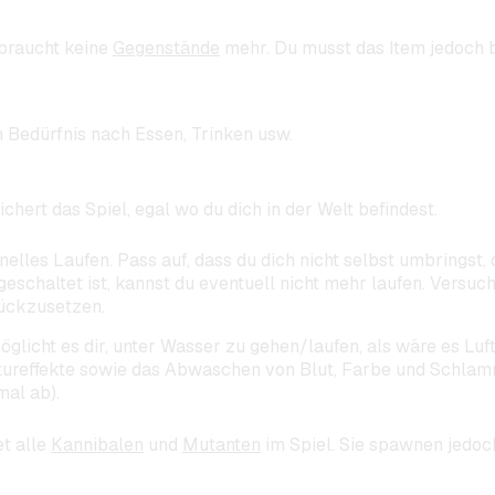
braucht keine
Gegenstände
mehr. Du musst das Item jedoch b
n Bedürfnis nach Essen, Trinken usw.
chert das Spiel, egal wo du dich in der Welt befindest.
nelles Laufen. Pass auf, dass du dich nicht selbst umbringst, 
geschaltet ist, kannst du eventuell nicht mehr laufen. Versuc
ückzusetzen.
öglicht es dir, unter Wasser zu gehen/laufen, als wäre es L
tureffekte sowie das Abwaschen von Blut, Farbe und Schlamm 
mal ab).
et alle
Kannibalen
und
Mutanten
im Spiel. Sie spawnen jedoc