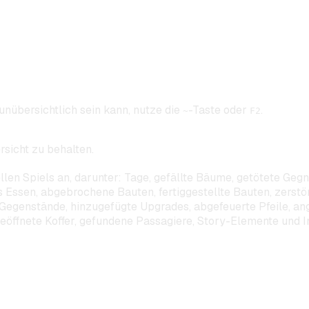
 unübersichtlich sein kann, nutze die
-Taste oder
.
~
F2
rsicht zu behalten.
ellen Spiels an, darunter: Tage, gefällte Bäume, getötete Geg
 Essen, abgebrochene Bauten, fertiggestellte Bauten, zerstö
 Gegenstände, hinzugefügte Upgrades, abgefeuerte Pfeile, an
eöffnete Koffer, gefundene Passagiere, Story-Elemente und I