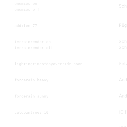
enemies on
Sch
enemies off
Füg
additem 77
Scha
terrainrender on
Sch
terrainrender off
Setz
lightingtimeofdayoverride noon
Änd
forcerain heavy
Änd
forcerain sunny
10 f
cutdowntrees 10