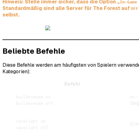
Hinweis: Stelle immer sicher, dass die Option „
In-Game
Standardmäßig sind alle Server für The Forest auf
OF
selbst.
Beliebte Befehle
Diese Befehle werden am häufigsten von Spielern verwendet. 
Kategorien):
Befehl
-
buildermode on
on
Geg
buildermode off
cavelight on
Erh
cavelight off