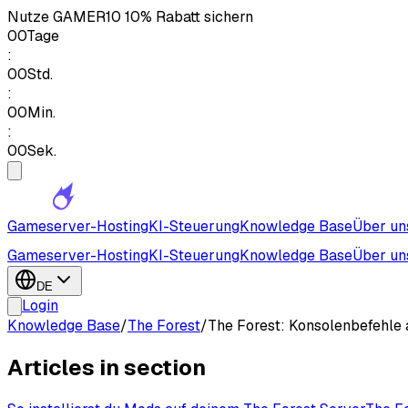
Nutze
GAMER10
10% Rabatt sichern
00
Tage
:
00
Std.
:
00
Min.
:
00
Sek.
Gameserver-Hosting
KI-Steuerung
Knowledge Base
Über un
Gameserver-Hosting
KI-Steuerung
Knowledge Base
Über un
DE
Login
Knowledge Base
/
The Forest
/
The Forest: Konsolenbefehle 
Articles in section