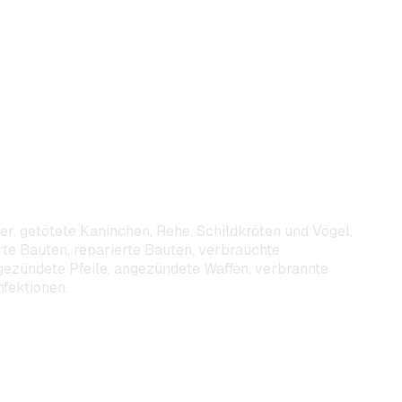
ner, getötete Kaninchen, Rehe, Schildkröten und Vögel,
rte Bauten, reparierte Bauten, verbrauchte
gezündete Pfeile, angezündete Waffen, verbrannte
nfektionen.