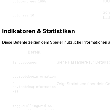
100
cutdowntrees 100%
Sch
cutgrass 10
Lad
Indikatoren & Statistiken
Diese Befehle zeigen dem Spieler nützliche Informationen a
Befehl
Siehe
Passagiere
für Details
findpassenger
devicedebuginformation
on
Zeigt Statistiken über dein Ge
devicedebuginformation
off
toggleCullingGrid on