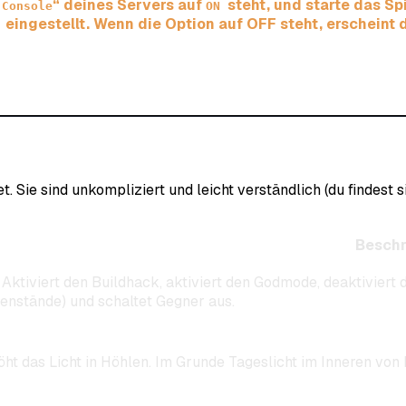
“ deines Servers auf
steht, und starte das S
 Console
ON
eingestellt. Wenn die Option auf OFF steht, erscheint
F
Sie sind unkompliziert und leicht verständlich (du findest s
Beschr
 Aktiviert den Buildhack, aktiviert den Godmode, deaktiviert
enstände) und schaltet Gegner aus.
öht das Licht in Höhlen. Im Grunde Tageslicht im Inneren von