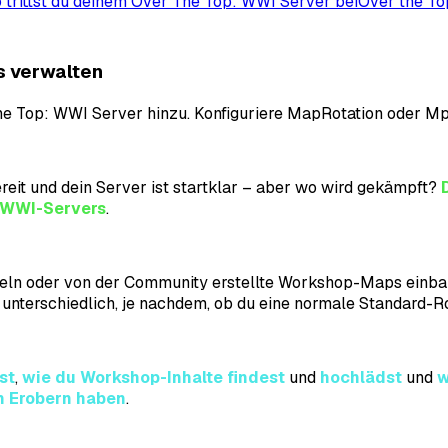
 trittst du deinem Over The Top: WWI Server bei
Over the T
s verwalten
he Top: WWI Server hinzu. Konfiguriere MapRotation oder 
ereit und dein Server ist startklar – aber wo wird gekämpft?
: WWI
-Servers
.
seln oder von der Community erstellte Workshop-Maps einbau
nterschiedlich, je nachdem, ob du eine normale Standard-R
st
,
wie du Workshop-Inhalte findest
und
hochlädst
und
w
m Erobern haben
.