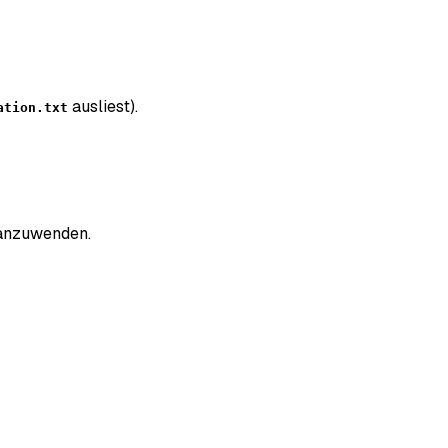
ausliest).
ation.txt
 anzuwenden.