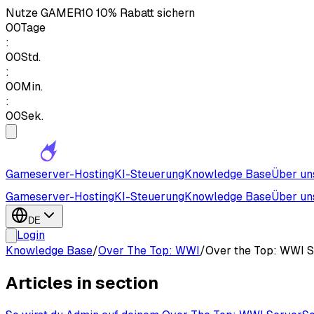
Nutze
GAMER10
10% Rabatt sichern
00
Tage
:
00
Std.
:
00
Min.
:
00
Sek.
Gameserver-Hosting
KI-Steuerung
Knowledge Base
Über un
Gameserver-Hosting
KI-Steuerung
Knowledge Base
Über un
DE
Login
Knowledge Base
/
Over The Top: WWI
/
Over the Top: WWI 
Articles in section