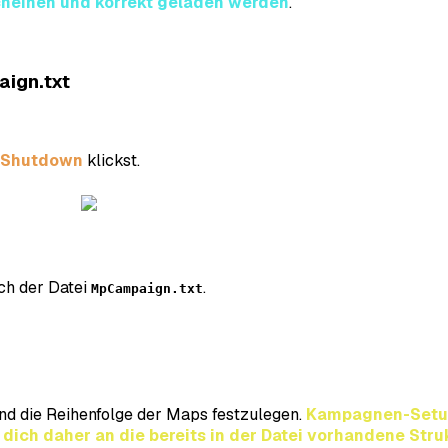
scheinen und korrekt geladen werden
.
ign.txt
Shutdown
klickst.
ch der Datei
.
MpCampaign.txt
nd die Reihenfolge der Maps festzulegen.
Kampagnen-Setups
dich daher an die bereits in der Datei vorhandene Stru