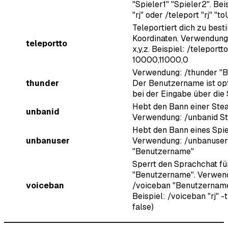
"Spieler1" "Spieler2". Bei
"rj" oder /teleport "rj" "t
Teleportiert dich zu bes
Koordinaten. Verwendung:
teleportto
x,y,z. Beispiel: /teleportto
10000,11000,0
Verwendung: /thunder "
thunder
Der Benutzername ist opt
bei der Eingabe über die
Hebt den Bann einer Ste
unbanid
Verwendung: /unbanid S
Hebt den Bann eines Spiel
unbanuser
Verwendung: /unbanuser
"Benutzername"
Sperrt den Sprachchat fü
"Benutzername". Verwen
voiceban
/voiceban "Benutzername
Beispiel: /voiceban "rj" -
false)