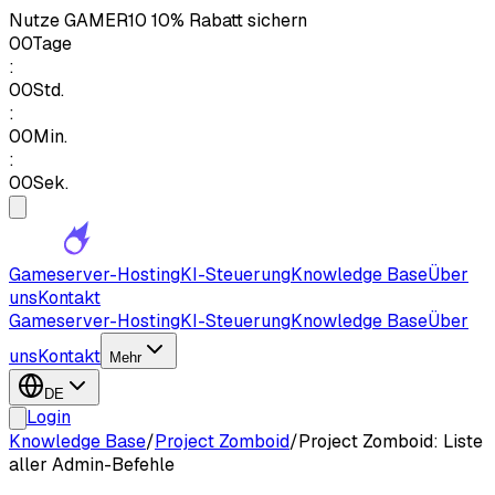
Nutze
GAMER10
10% Rabatt sichern
00
Tage
:
00
Std.
:
00
Min.
:
00
Sek.
Gameserver-Hosting
KI-Steuerung
Knowledge Base
Über
uns
Kontakt
Gameserver-Hosting
KI-Steuerung
Knowledge Base
Über
uns
Kontakt
Mehr
DE
Login
Knowledge Base
/
Project Zomboid
/
Project Zomboid: Liste
aller Admin-Befehle