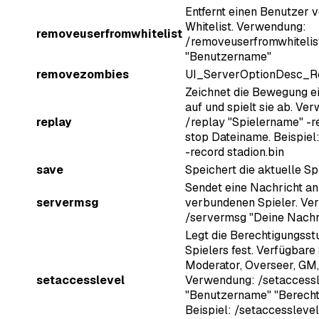
Entfernt einen Benutzer 
Whitelist. Verwendung:
removeuserfromwhitelist
/removeuserfromwhitelis
"Benutzername"
removezombies
UI_ServerOptionDesc_
Zeichnet die Bewegung ei
auf und spielt sie ab. Ve
replay
/replay "Spielername" -r
stop Dateiname. Beispiel:
-record stadion.bin
save
Speichert die aktuelle Sp
Sendet eine Nachricht an
servermsg
verbundenen Spieler. Ve
/servermsg "Deine Nachr
Legt die Berechtigungsst
Spielers fest. Verfügbare
Moderator, Overseer, GM,
setaccesslevel
Verwendung: /setaccess
"Benutzername" "Berecht
Beispiel: /setaccesslevel 