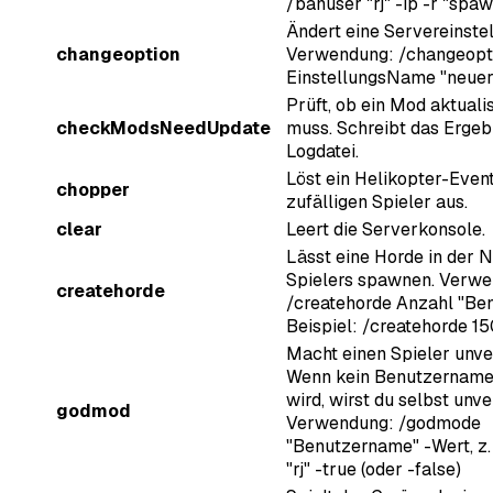
/banuser "rj" -ip -r "spaw
Ändert eine Servereinstel
changeoption
Verwendung: /changeopt
EinstellungsName "neue
Prüft, ob ein Mod aktuali
checkModsNeedUpdate
muss. Schreibt das Ergebn
Logdatei.
Löst ein Helikopter-Even
chopper
zufälligen Spieler aus.
clear
Leert die Serverkonsole.
Lässt eine Horde in der 
Spielers spawnen. Verwe
createhorde
/createhorde Anzahl "Be
Beispiel: /createhorde 150
Macht einen Spieler unv
Wenn kein Benutzernam
wird, wirst du selbst unv
godmod
Verwendung: /godmode
"Benutzername" -Wert, z
"rj" -true (oder -false)