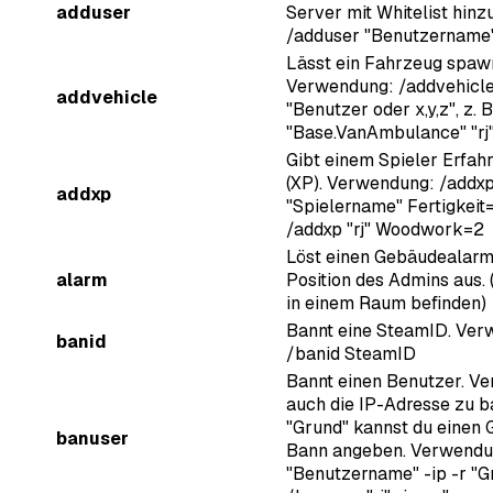
adduser
Server mit Whitelist hin
/adduser "Benutzername
Lässt ein Fahrzeug spaw
Verwendung: /addvehicle
addvehicle
"Benutzer oder x,y,z", z. 
"Base.VanAmbulance" "rj
Gibt einem Spieler Erfa
(XP). Verwendung: /addx
addxp
"Spielername" Fertigkeit=
/addxp "rj" Woodwork=2
Löst einen Gebäudealarm
alarm
Position des Admins aus.
in einem Raum befinden)
Bannt eine SteamID. Ver
banid
/banid SteamID
Bannt einen Benutzer. Ve
auch die IP-Adresse zu b
"Grund" kannst du einen 
banuser
Bann angeben. Verwendu
"Benutzername" -ip -r "Gr