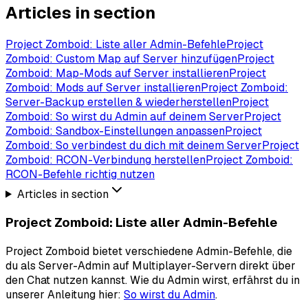
Articles in section
Project Zomboid: Liste aller Admin-Befehle
Project
Zomboid: Custom Map auf Server hinzufügen
Project
Zomboid: Map-Mods auf Server installieren
Project
Zomboid: Mods auf Server installieren
Project Zomboid:
Server-Backup erstellen & wiederherstellen
Project
Zomboid: So wirst du Admin auf deinem Server
Project
Zomboid: Sandbox-Einstellungen anpassen
Project
Zomboid: So verbindest du dich mit deinem Server
Project
Zomboid: RCON-Verbindung herstellen
Project Zomboid:
RCON-Befehle richtig nutzen
Articles in section
Project Zomboid: Liste aller Admin-Befehle
Project Zomboid bietet verschiedene Admin-Befehle, die
du als Server-Admin auf Multiplayer-Servern direkt über
den Chat nutzen kannst. Wie du Admin wirst, erfährst du in
unserer Anleitung hier:
So wirst du Admin
.