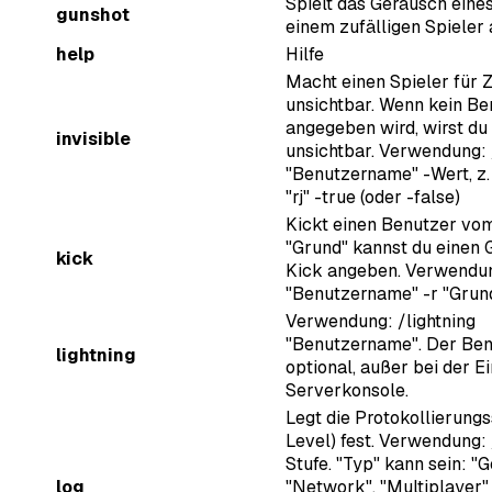
Spielt das Geräusch eine
gunshot
einem zufälligen Spieler 
help
Hilfe
Macht einen Spieler für 
unsichtbar. Wenn kein B
angegeben wird, wirst du
invisible
unsichtbar. Verwendung: 
"Benutzername" -Wert, z. 
"rj" -true (oder -false)
Kickt einen Benutzer vom
"Grund" kannst du einen 
kick
Kick angeben. Verwendun
"Benutzername" -r "Grun
Verwendung: /lightning
"Benutzername". Der Ben
lightning
optional, außer bei der E
Serverkonsole.
Legt die Protokollierungs
Level) fest. Verwendung: 
Stufe. "Typ" kann sein: "G
log
"Network", "Multiplayer" .