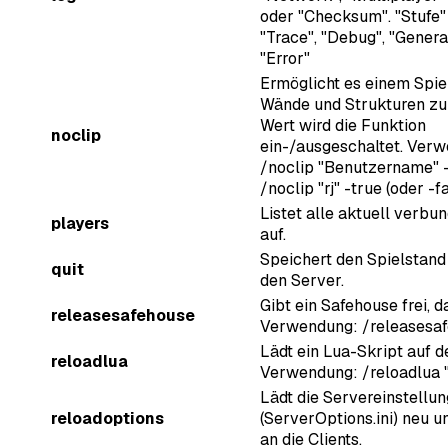
oder "Checksum". "Stufe"
"Trace", "Debug", "General
"Error"
Ermöglicht es einem Spie
Wände und Strukturen zu
Wert wird die Funktion
noclip
ein-/ausgeschaltet. Ver
/noclip "Benutzername" -
/noclip "rj" -true (oder -f
Listet alle aktuell verbu
players
auf.
Speichert den Spielstand
quit
den Server.
Gibt ein Safehouse frei, d
releasesafehouse
Verwendung: /releasesa
Lädt ein Lua-Skript auf 
reloadlua
Verwendung: /reloadlua 
Lädt die Servereinstellu
reloadoptions
(ServerOptions.ini) neu u
an die Clients.