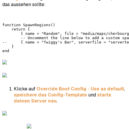
das aussehen sollte:
function SpawnRegions()

    return {

        { name = "Random", file = "media/maps/cherbourg
        -- Uncomment the line below to add a custom spa
--      { name = "Twiggy's Bar", serverfile = "serverte
    }

end
Klicke auf
Override Boot Config
-
Use as default
,
speichere das Config-Template
und
starte
deinen Server neu
.