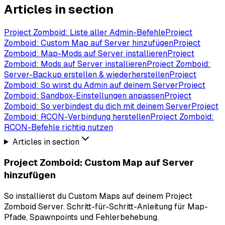
Articles in section
Project Zomboid: Liste aller Admin-Befehle
Project
Zomboid: Custom Map auf Server hinzufügen
Project
Zomboid: Map-Mods auf Server installieren
Project
Zomboid: Mods auf Server installieren
Project Zomboid:
Server-Backup erstellen & wiederherstellen
Project
Zomboid: So wirst du Admin auf deinem Server
Project
Zomboid: Sandbox-Einstellungen anpassen
Project
Zomboid: So verbindest du dich mit deinem Server
Project
Zomboid: RCON-Verbindung herstellen
Project Zomboid:
RCON-Befehle richtig nutzen
Articles in section
Project Zomboid: Custom Map auf Server
hinzufügen
So installierst du Custom Maps auf deinem Project
Zomboid Server. Schritt-für-Schritt-Anleitung für Map-
Pfade, Spawnpoints und Fehlerbehebung.