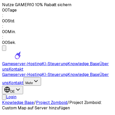
Nutze
GAMER10
10% Rabatt sichern
00
Tage
:
00
Std.
:
00
Min.
:
00
Sek.
Gameserver-Hosting
KI-Steuerung
Knowledge Base
Über
uns
Kontakt
Gameserver-Hosting
KI-Steuerung
Knowledge Base
Über
uns
Kontakt
Mehr
DE
Login
Knowledge Base
/
Project Zomboid
/
Project Zomboid:
Custom Map auf Server hinzufügen