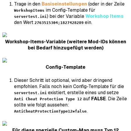
Trage in den
Basiseinstellungen
(oder in der Zeile
im Config-Template für
WorkshopItems
) bei der Variable
Workshop Items
servertest.ini
den Wert
ein.
2763515304;1827428289
Workshop-Items-Variable (weitere Mod-IDs können
bei Bedarf hinzugefügt werden)
Config-Template
Dieser Schritt ist optional, wird aber dringend
empfohlen. Falls noch kein Config-Template für die
existiert, erstelle eines und setze
servertest.ini
auf
FALSE
. Die Zeile
Anti Cheat Protection Type 12
sollte wie folgt aussehen:
.
AntiCheatProtectionType12=false
Für diese spezielle Custom-Map muss Typ 12