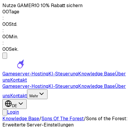
Nutze
GAMER10
10% Rabatt sichern
00
Tage
:
00
Std.
:
00
Min.
:
00
Sek.
Gameserver-Hosting
KI-Steuerung
Knowledge Base
Über
uns
Kontakt
Gameserver-Hosting
KI-Steuerung
Knowledge Base
Über
uns
Kontakt
Mehr
DE
Login
Knowledge Base
/
Sons Of The Forest
/
Sons of the Forest:
Erweiterte Server-Einstellungen