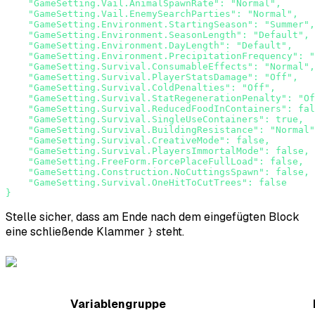
    "GameSetting.Vail.AnimalSpawnRate": "Normal",

    "GameSetting.Vail.EnemySearchParties": "Normal",

    "GameSetting.Environment.StartingSeason": "Summer",

    "GameSetting.Environment.SeasonLength": "Default",

    "GameSetting.Environment.DayLength": "Default",

    "GameSetting.Environment.PrecipitationFrequency": "
    "GameSetting.Survival.ConsumableEffects": "Normal",

    "GameSetting.Survival.PlayerStatsDamage": "Off",

    "GameSetting.Survival.ColdPenalties": "Off",

    "GameSetting.Survival.StatRegenerationPenalty": "Of
    "GameSetting.Survival.ReducedFoodInContainers": fal
    "GameSetting.Survival.SingleUseContainers": true,

    "GameSetting.Survival.BuildingResistance": "Normal"
    "GameSetting.Survival.CreativeMode": false,

    "GameSetting.Survival.PlayersImmortalMode": false,

    "GameSetting.FreeForm.ForcePlaceFullLoad": false,

    "GameSetting.Construction.NoCuttingsSpawn": false,

    "GameSetting.Survival.OneHitToCutTrees": false

}     
Stelle sicher, dass am Ende nach dem eingefügten Block
eine schließende Klammer
steht.
}
Variablengruppe