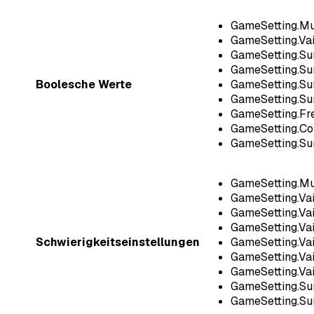
GameSetting.Mul
GameSetting.Va
GameSetting.Su
GameSetting.Sur
Boolesche Werte
GameSetting.Su
GameSetting.Su
GameSetting.Fr
GameSetting.Co
GameSetting.Su
GameSetting.Mu
GameSetting.Va
GameSetting.V
GameSetting.Va
Schwierigkeitseinstellungen
GameSetting.Va
GameSetting.Va
GameSetting.Va
GameSetting.Sur
GameSetting.Sur