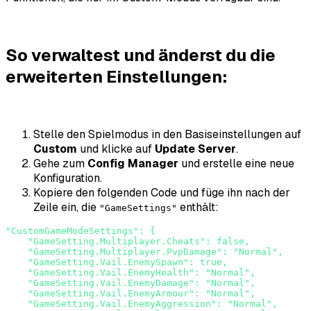
So verwaltest und änderst du die
erweiterten Einstellungen:
Stelle den Spielmodus in den Basiseinstellungen auf
Custom
und klicke auf
Update Server
.
Gehe zum
Config Manager
und erstelle eine neue
Konfiguration.
Kopiere den folgenden Code und füge ihn nach der
Zeile ein, die
enthält:
"GameSettings"
"CustomGameModeSettings": {

    "GameSetting.Multiplayer.Cheats": false,

    "GameSetting.Multiplayer.PvpDamage": "Normal",

    "GameSetting.Vail.EnemySpawn": true,

    "GameSetting.Vail.EnemyHealth": "Normal",

    "GameSetting.Vail.EnemyDamage": "Normal",

    "GameSetting.Vail.EnemyArmour": "Normal",

    "GameSetting.Vail.EnemyAggression": "Normal",
