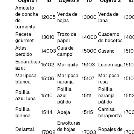
Objeto 1
ID
Objeto 2
ID
Objeto 3
ID
Amuleto
de concha
Venda de
Venda de
12005
13000
130
de
hojas
lana
tormenta
Receta
Trozo de
Cuaderno
13010
14000
140
gourmet
papel
de bocetos
Atlas
Guía de
14003
15000
Gusano
151
perdido
campo
Escarabajo
15102
Mariquita
15103
Luciérnaga
151
azul
Mariposa
Mariposa
Mariposa
15106
15107
151
blanca
naranja
rosa
Polilla
Polilla
Polilla
15110
azul
15111
naranja
1511
azul luna
pálido
pálido
Polilla
Camisa
15114
Abeja
15115
170
blanca
harapienta
Envolturas
Delantal
de hojas
Ropajes de
17002
17003
170