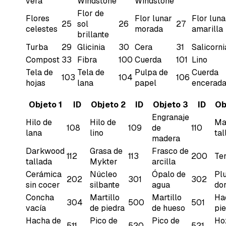
vera
Windstone
Windstone
Flor de
Flores
Flor lunar
Flor luna
25
sol
26
27
celestes
morada
amarilla
brillante
Turba
29
Glicinia
30
Cera
31
Salicorni
Compost
33
Fibra
100
Cuerda
101
Lino
Tela de
Tela de
Pulpa de
Cuerda
103
104
106
hojas
lana
papel
encerad
Objeto 1
ID
Objeto 2
ID
Objeto 3
ID
Ob
Engranaje
Hilo de
Hilo de
Ma
108
109
de
110
lana
lino
tal
madera
Darkwood
Grasa de
Frasco de
112
113
200
Te
tallada
Mykter
arcilla
Cerámica
Núcleo
Ópalo de
Pl
202
301
302
sin cocer
silbante
agua
do
Concha
Martillo
Martillo
Ha
304
500
501
vacía
de piedra
de hueso
pi
Hacha de
Pico de
Pico de
Ho
511
520
521