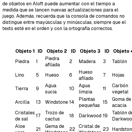
de objetos en Aloft puede aumentar con el tiempo a
medida que se lancen nuevas actualizaciones para el
juego. Además, recuerda que la consola de comandos no
distingue entre mayúsculas y minúsculas, siempre que el
texto esté en el orden y con la ortografía correctos.
Objeto 1
ID
Objeto 2
ID
Objeto 3
ID
Objeto 
Piedra
Piedra
1
2
Madera
3
Tablón
afilada
Hueso
Lino
5
Hueso
6
7
Hojas
afilado
Agua
Agua
Carbón
Tierra
9
10
11
sucia
limpia
vegetal
Plantas
Goma de
Arcilla
13
Windstone
14
15
pequeñas
acacia
Cristales
Trozo de
Tablón d
17
18
Darkwood
19
de sal
cactus
Darkwoo
Aloe
Gema de
Cristal de
21
22
23
Hardsto