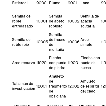
Estiércol
9000
Pluma
9001
Lana
90
Semilla de
Semilla
Semilla de
roble
10001
de abeto
10002
acacia
10
entrelazado
robusto
solitaria
Semilla
Semilla de
de fresno
Arco
10005
10006
11
roble rojo
de
simple
montaña
Flecha
Flecha con
Arco recurvo
11020
con punta
11900
punta de
11
de piedra
hueso
Amuleto
de
Amuleto
Talismán de
12001
fragmento
12002
de espíritu
12
investigación
de
del cielo
obsidiana