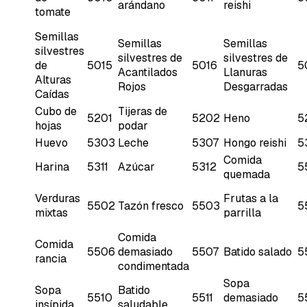
arándano
reishi
tomate
Semillas
Semillas
Semillas
silvestres
silvestres de
silvestres de
de
5015
5016
5
Acantilados
Llanuras
Alturas
Rojos
Desgarradas
Caídas
Cubo de
Tijeras de
5201
5202
Heno
5
hojas
podar
Huevo
5303
Leche
5307
Hongo reishi
5
Comida
Harina
5311
Azúcar
5312
5
quemada
Verduras
Frutas a la
5502
Tazón fresco
5503
5
mixtas
parrilla
Comida
Comida
5506
demasiado
5507
Batido salado
5
rancia
condimentada
Sopa
Sopa
Batido
5510
5511
demasiado
5
insípida
saludable