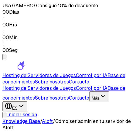
Usa
GAMER10
Consigue 10% de descuento
00
Días
:
00
Hrs
:
00
Min
:
00
Seg
Hosting de Servidores de Juegos
Control por IA
Base de
conocimientos
Sobre nosotros
Contacto
Hosting de Servidores de Juegos
Control por IA
Base de
conocimientos
Sobre nosotros
Contacto
Más
ES
Iniciar sesión
Knowledge Base
/
Aloft
/
Cómo ser admin en tu servidor de
Aloft