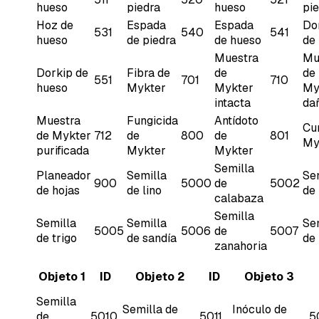
hueso
piedra
hueso
pi
Hoz de
Espada
Espada
Do
531
540
541
hueso
de piedra
de hueso
de 
Muestra
Mu
Dorkip de
Fibra de
de
de
551
701
710
hueso
Mykter
Mykter
My
intacta
da
Muestra
Fungicida
Antídoto
Cu
de Mykter
712
de
800
de
801
My
purificada
Mykter
Mykter
Semilla
Planeador
Semilla
Se
900
5000
de
5002
de hojas
de lino
de 
calabaza
Semilla
Semilla
Semilla
Se
5005
5006
de
5007
de trigo
de sandía
de
zanahoria
Objeto 1
ID
Objeto 2
ID
Objeto 3
Semilla
Semilla de
Inóculo de
de
5010
5011
5