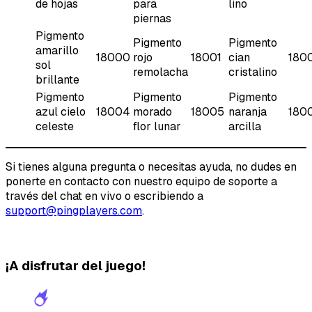
de hojas
para
lino
piernas
Pigmento
Pigmento
Pigmento
amarillo
18000
rojo
18001
cian
180
sol
remolacha
cristalino
brillante
Pigmento
Pigmento
Pigmento
azul cielo
18004
morado
18005
naranja
180
celeste
flor lunar
arcilla
Si tienes alguna pregunta o necesitas ayuda, no dudes en
ponerte en contacto con nuestro equipo de soporte a
través del chat en vivo o escribiendo a
support@pingplayers.com
.
¡A disfrutar del juego!