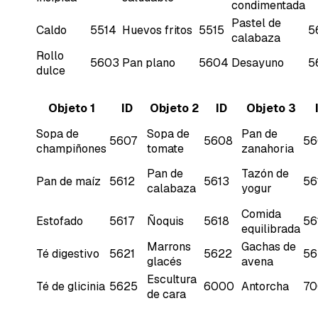
condimentada
Pastel de
Caldo
5514
Huevos fritos
5515
5
calabaza
Rollo
5603
Pan plano
5604
Desayuno
5
dulce
Objeto 1
ID
Objeto 2
ID
Objeto 3
Sopa de
Sopa de
Pan de
5607
5608
56
champiñones
tomate
zanahoria
Pan de
Tazón de
Pan de maíz
5612
5613
56
calabaza
yogur
Comida
Estofado
5617
Ñoquis
5618
56
equilibrada
Marrons
Gachas de
Té digestivo
5621
5622
56
glacés
avena
Escultura
Té de glicinia
5625
6000
Antorcha
70
de cara