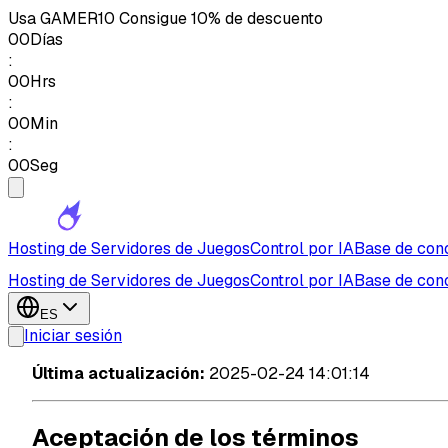
Usa
GAMER10
Consigue 10% de descuento
00
Días
:
00
Hrs
:
00
Min
:
00
Seg
Hosting de Servidores de Juegos
Control por IA
Base de con
Hosting de Servidores de Juegos
Control por IA
Base de con
ES
Iniciar sesión
Última actualización:
2025-02-24 14:01:14
Aceptación de los términos