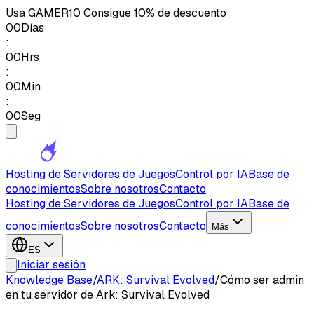
Usa
GAMER10
Consigue 10% de descuento
00
Días
:
00
Hrs
:
00
Min
:
00
Seg
Hosting de Servidores de Juegos
Control por IA
Base de
conocimientos
Sobre nosotros
Contacto
Hosting de Servidores de Juegos
Control por IA
Base de
conocimientos
Sobre nosotros
Contacto
Más
ES
Iniciar sesión
Knowledge Base
/
ARK: Survival Evolved
/
Cómo ser admin
en tu servidor de Ark: Survival Evolved