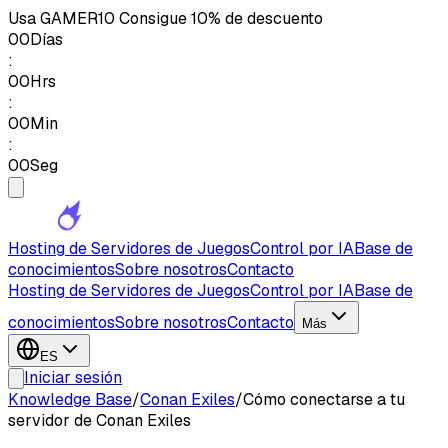
Usa
GAMER10
Consigue 10% de descuento
00
Días
:
00
Hrs
:
00
Min
:
00
Seg
Hosting de Servidores de Juegos
Control por IA
Base de
conocimientos
Sobre nosotros
Contacto
Hosting de Servidores de Juegos
Control por IA
Base de
conocimientos
Sobre nosotros
Contacto
Más
ES
Iniciar sesión
Knowledge Base
/
Conan Exiles
/
Cómo conectarse a tu
servidor de Conan Exiles