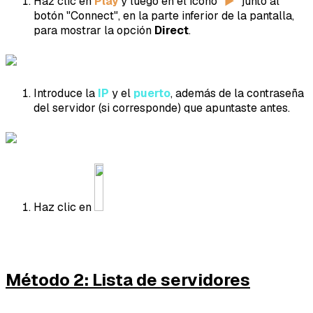
Haz clic en
Play
y luego en el icono "
►
" junto al
botón "Connect", en la parte inferior de la pantalla,
para mostrar la opción
Direct
.
Introduce la
IP
y el
puerto
, además de la contraseña
del servidor (si corresponde) que apuntaste antes.
Haz clic en
Método 2: Lista de servidores