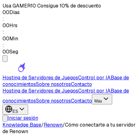
Usa
GAMER10
Consigue 10% de descuento
00
Días
:
00
Hrs
:
00
Min
:
00
Seg
Hosting de Servidores de Juegos
Control por IA
Base de
conocimientos
Sobre nosotros
Contacto
Hosting de Servidores de Juegos
Control por IA
Base de
conocimientos
Sobre nosotros
Contacto
Más
ES
Iniciar sesión
Knowledge Base
/
Renown
/
Cómo conectarte a tu servidor
de Renown