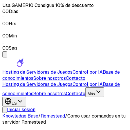
Usa
GAMER10
Consigue 10% de descuento
00
Días
:
00
Hrs
:
00
Min
:
00
Seg
Hosting de Servidores de Juegos
Control por IA
Base de
conocimientos
Sobre nosotros
Contacto
Hosting de Servidores de Juegos
Control por IA
Base de
conocimientos
Sobre nosotros
Contacto
Más
ES
Iniciar sesión
Knowledge Base
/
Romestead
/
Cómo usar comandos en tu
servidor Romestead