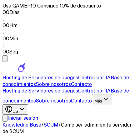
Usa
GAMER10
Consigue 10% de descuento
00
Días
:
00
Hrs
:
00
Min
:
00
Seg
Hosting de Servidores de Juegos
Control por IA
Base de
conocimientos
Sobre nosotros
Contacto
Hosting de Servidores de Juegos
Control por IA
Base de
conocimientos
Sobre nosotros
Contacto
Más
ES
Iniciar sesión
Knowledge Base
/
SCUM
/
Cómo ser admin en tu servidor
de SCUM