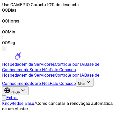
Use
GAMER10
Garanta 10% de desconto
00
Dias
:
00
Horas
:
00
Min
:
00
Seg
Hospedagem de Servidores
Controle por IA
Base de
Conhecimento
Sobre Nós
Fale Conosco
Hospedagem de Servidores
Controle por IA
Base de
Conhecimento
Sobre Nós
Fale Conosco
Mais
PT-BR
Entrar
Knowledge Base
/
Como cancelar a renovação automática
de um cluster