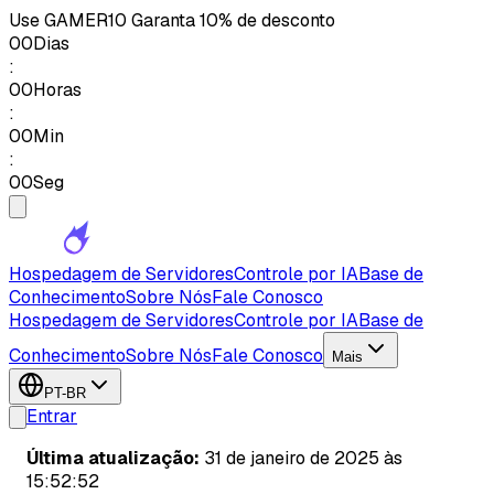
Use
GAMER10
Garanta 10% de desconto
00
Dias
:
00
Horas
:
00
Min
:
00
Seg
Hospedagem de Servidores
Controle por IA
Base de
Conhecimento
Sobre Nós
Fale Conosco
Hospedagem de Servidores
Controle por IA
Base de
Conhecimento
Sobre Nós
Fale Conosco
Mais
PT-BR
Entrar
Última atualização:
31 de janeiro de 2025 às
15:52:52