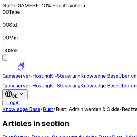
Nutze
GAMER10
10% Rabatt sichern
00
Tage
:
00
Std.
:
00
Min.
:
00
Sek.
Gameserver-Hosting
KI-Steuerung
Knowledge Base
Über un
Gameserver-Hosting
KI-Steuerung
Knowledge Base
Über un
DE
Login
Knowledge Base
/
Rust
/
Rust: Admin werden & Oxide-Recht
Articles in section