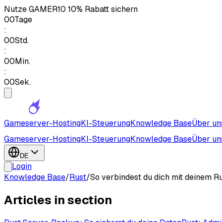
Nutze
GAMER10
10% Rabatt sichern
00
Tage
:
00
Std.
:
00
Min.
:
00
Sek.
Gameserver-Hosting
KI-Steuerung
Knowledge Base
Über un
Gameserver-Hosting
KI-Steuerung
Knowledge Base
Über un
DE
Login
Knowledge Base
/
Rust
/
So verbindest du dich mit deinem R
Articles in section