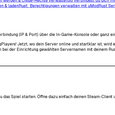
n werden & Oxide-Rechte verwalten
So verbindest du dich m
en & laden
Rust: Berechtigungen verwalten mit uMod
Rust Ser
rbindung (IP & Port) über die In-Game-Konsole oder ganz ein
ers! Jetzt, wo dein Server online und startklar ist, wird es 
den bei der Einrichtung gewählten Servernamen mit deinem Ru
 das Spiel starten. Öffne dazu einfach deinen Steam-Client u