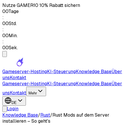
Nutze
GAMER10
10% Rabatt sichern
00
Tage
:
00
Std.
:
00
Min.
:
00
Sek.
Gameserver-Hosting
KI-Steuerung
Knowledge Base
Über
uns
Kontakt
Gameserver-Hosting
KI-Steuerung
Knowledge Base
Über
uns
Kontakt
Mehr
DE
Login
Knowledge Base
/
Rust
/
Rust Mods auf dem Server
installieren – So geht's