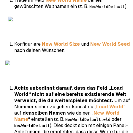
Trage im Feld
New World Name
deinen
gewünschten Weltnamen ein (z. B.
).
NewWorldDefault
Konfiguriere
New World Size
und
New World Seed
nach deinen Wünschen.
Achte unbedingt darauf, dass das Feld „Load
World“ nicht auf eine bereits existierende Welt
verweist, die du weiterspielen möchtest.
Um auf
Nummer sicher zu gehen, kannst du „
Load World
“
auf
denselben Namen
wie deinen „
New World
Name
“ einstellen (z. B.
oder
NewWorldDefault.wld
). Dies deckt sich mit einigen Panel-
NewWorldDefault
Anleitungen, die empfehlen, dass diese Werte für die