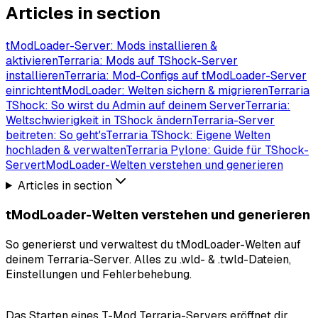
Articles in section
tModLoader-Server: Mods installieren &
aktivieren
Terraria: Mods auf TShock-Server
installieren
Terraria: Mod-Configs auf tModLoader-Server
einrichten
tModLoader: Welten sichern & migrieren
Terraria
TShock: So wirst du Admin auf deinem Server
Terraria:
Weltschwierigkeit in TShock ändern
Terraria-Server
beitreten: So geht's
Terraria TShock: Eigene Welten
hochladen & verwalten
Terraria Pylone: Guide für TShock-
Server
tModLoader-Welten verstehen und generieren
Articles in section
tModLoader-Welten verstehen und generieren
So generierst und verwaltest du tModLoader-Welten auf
deinem Terraria-Server. Alles zu .wld- & .twld-Dateien,
Einstellungen und Fehlerbehebung.
Das Starten eines T-Mod Terraria-Servers eröffnet dir