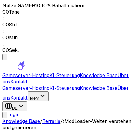
Nutze
GAMER10
10% Rabatt sichern
00
Tage
:
00
Std.
:
00
Min.
:
00
Sek.
Gameserver-Hosting
KI-Steuerung
Knowledge Base
Über
uns
Kontakt
Gameserver-Hosting
KI-Steuerung
Knowledge Base
Über
uns
Kontakt
Mehr
DE
Login
Knowledge Base
/
Terraria
/
tModLoader-Welten verstehen
und generieren