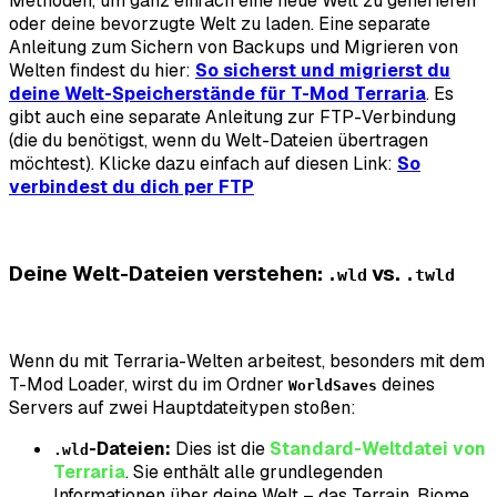
Methoden, um ganz einfach eine neue Welt zu generieren
oder deine bevorzugte Welt zu laden. Eine separate
Anleitung zum Sichern von Backups und Migrieren von
Welten findest du hier:
So sicherst und migrierst du
deine Welt-Speicherstände für T-Mod Terraria
. Es
gibt auch eine separate Anleitung zur FTP-Verbindung
(die du benötigst, wenn du Welt-Dateien übertragen
möchtest). Klicke dazu einfach auf diesen Link:
So
verbindest du dich per FTP
Deine Welt-Dateien verstehen:
vs.
.wld
.twld
Wenn du mit Terraria-Welten arbeitest, besonders mit dem
T-Mod Loader, wirst du im Ordner
deines
WorldSaves
Servers auf zwei Hauptdateitypen stoßen:
-Dateien:
Dies ist die
Standard-Weltdatei von
.wld
Terraria
. Sie enthält alle grundlegenden
Informationen über deine Welt – das Terrain, Biome,