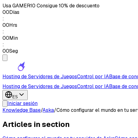
Usa
GAMER10
Consigue 10% de descuento
00
Días
:
00
Hrs
:
00
Min
:
00
Seg
Hosting de Servidores de Juegos
Control por IA
Base de con
Hosting de Servidores de Juegos
Control por IA
Base de con
ES
Iniciar sesión
Knowledge Base
/
Aska
/
Cómo configurar el mundo en tu ser
Articles in section