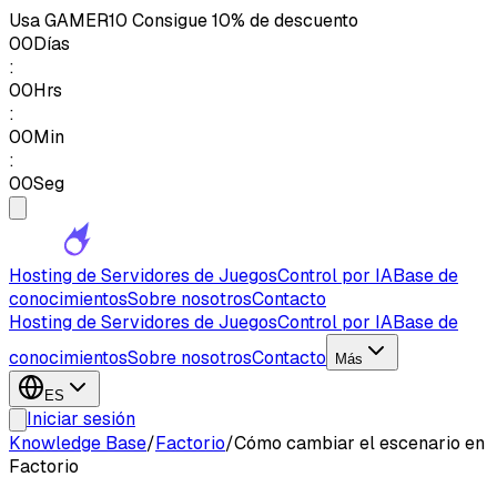
Usa
GAMER10
Consigue 10% de descuento
00
Días
:
00
Hrs
:
00
Min
:
00
Seg
Hosting de Servidores de Juegos
Control por IA
Base de
conocimientos
Sobre nosotros
Contacto
Hosting de Servidores de Juegos
Control por IA
Base de
conocimientos
Sobre nosotros
Contacto
Más
ES
Iniciar sesión
Knowledge Base
/
Factorio
/
Cómo cambiar el escenario en
Factorio