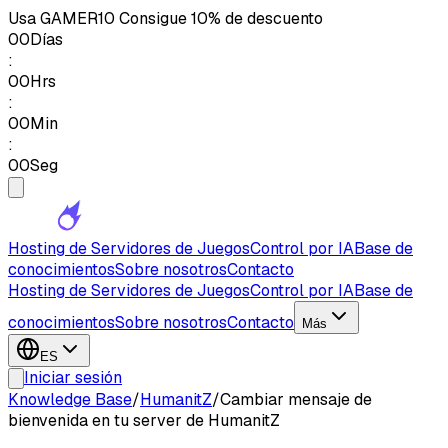
Usa
GAMER10
Consigue 10% de descuento
00
Días
:
00
Hrs
:
00
Min
:
00
Seg
Hosting de Servidores de Juegos
Control por IA
Base de
conocimientos
Sobre nosotros
Contacto
Hosting de Servidores de Juegos
Control por IA
Base de
conocimientos
Sobre nosotros
Contacto
Más
ES
Iniciar sesión
Knowledge Base
/
HumanitZ
/
Cambiar mensaje de
bienvenida en tu server de HumanitZ