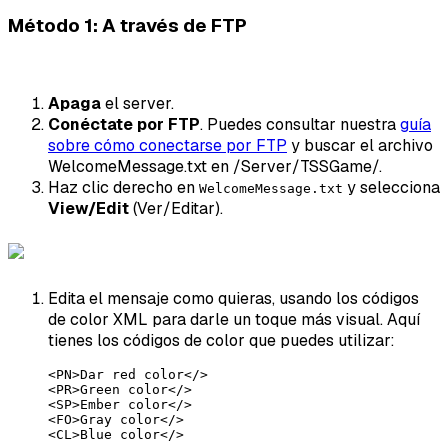
Método 1: A través de FTP
Apaga
el server.
Conéctate por FTP
. Puedes consultar nuestra
guía
sobre cómo conectarse por FTP
y buscar el archivo
WelcomeMessage.txt en /Server/TSSGame/.
Haz clic derecho en
y selecciona
WelcomeMessage.txt
View/Edit
(Ver/Editar).
Edita el mensaje como quieras, usando los códigos
de color XML para darle un toque más visual. Aquí
tienes los códigos de color que puedes utilizar:
<PN>Dar red color</>

<PR>Green color</>

<SP>Ember color</>

<FO>Gray color</>

<CL>Blue color</>