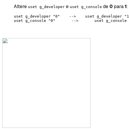
Altere
e
de
0
para
1
:
uset g_developer
uset g_console
uset g_developer "0"    -->    uset g_developer "1
uset g_console "0"       -->       uset g_console 