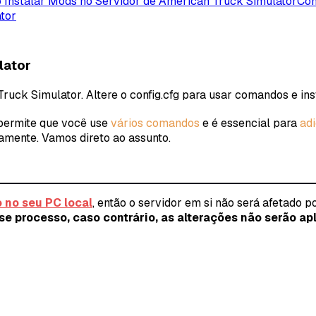
Instalar Mods no Servidor de American Truck Simulator
Com
tor
lator
uck Simulator. Altere o config.cfg para usar comandos e ins
permite que você use
vários comandos
e é essencial para
adi
amente. Vamos direto ao assunto.
 no seu PC local
, então o servidor em si não será afetado po
se processo, caso contrário, as alterações não serão ap