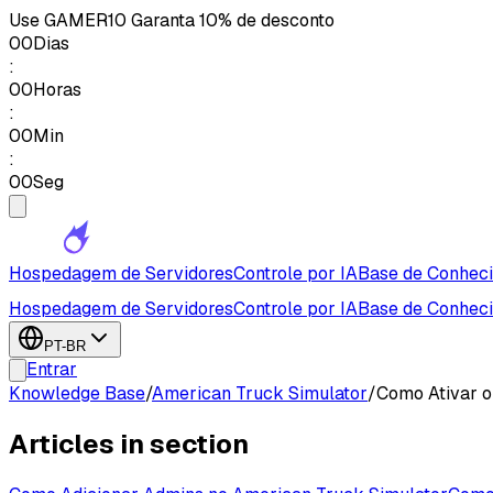
Use
GAMER10
Garanta 10% de desconto
00
Dias
:
00
Horas
:
00
Min
:
00
Seg
Hospedagem de Servidores
Controle por IA
Base de Conhec
Hospedagem de Servidores
Controle por IA
Base de Conhec
PT-BR
Entrar
Knowledge Base
/
American Truck Simulator
/
Como Ativar o
Articles in section