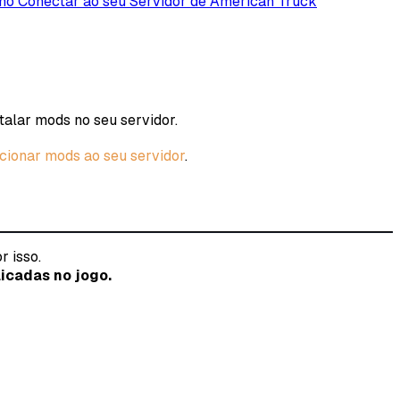
o Conectar ao seu Servidor de American Truck
talar mods no seu servidor.
cionar mods ao seu servidor
.
r isso.
licadas no jogo.