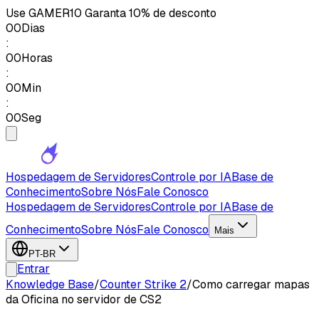
Use
GAMER10
Garanta 10% de desconto
00
Dias
:
00
Horas
:
00
Min
:
00
Seg
Hospedagem de Servidores
Controle por IA
Base de
Conhecimento
Sobre Nós
Fale Conosco
Hospedagem de Servidores
Controle por IA
Base de
Conhecimento
Sobre Nós
Fale Conosco
Mais
PT-BR
Entrar
Knowledge Base
/
Counter Strike 2
/
Como carregar mapas
da Oficina no servidor de CS2