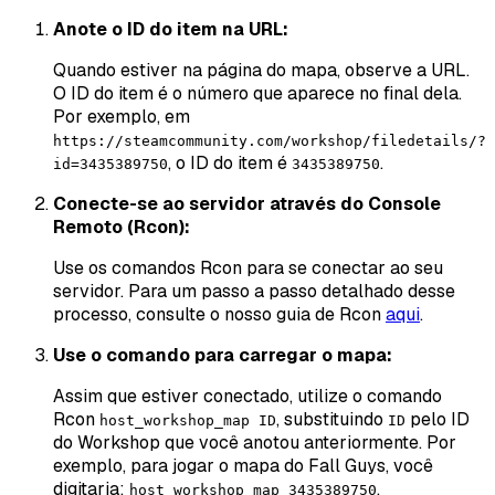
Anote o ID do item na URL:
Quando estiver na página do mapa, observe a URL.
O ID do item é o número que aparece no final dela.
Por exemplo, em
https://steamcommunity.com/workshop/filedetails/?
, o ID do item é
.
id=3435389750
3435389750
Conecte-se ao servidor através do Console
Remoto (Rcon):
Use os comandos Rcon para se conectar ao seu
servidor. Para um passo a passo detalhado desse
processo, consulte o nosso guia de Rcon
aqui
.
Use o comando para carregar o mapa:
Assim que estiver conectado, utilize o comando
Rcon
, substituindo
pelo ID
host_workshop_map ID
ID
do Workshop que você anotou anteriormente. Por
exemplo, para jogar o mapa do Fall Guys, você
digitaria:
.
host_workshop_map 3435389750