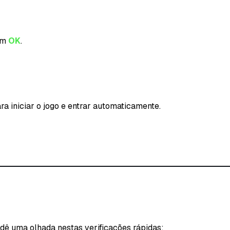
 em
OK
.
ra iniciar o jogo e entrar automaticamente.
 dê uma olhada nestas verificações rápidas: