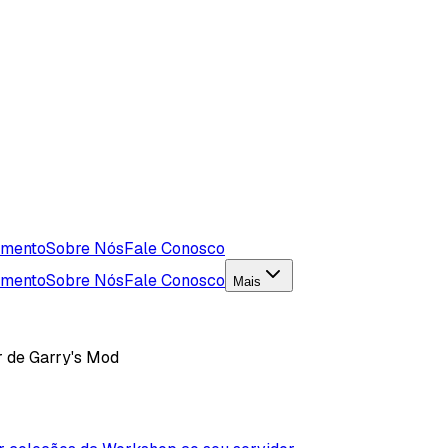
imento
Sobre Nós
Fale Conosco
imento
Sobre Nós
Fale Conosco
Mais
r de Garry's Mod