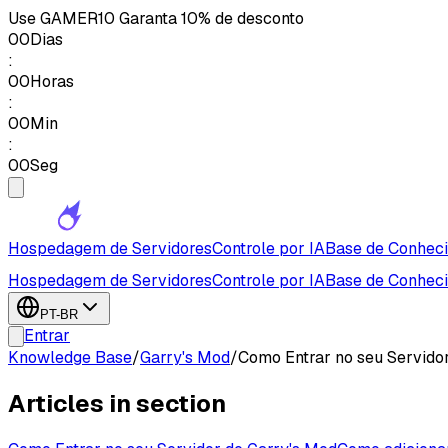
Use
GAMER10
Garanta 10% de desconto
00
Dias
:
00
Horas
:
00
Min
:
00
Seg
Hospedagem de Servidores
Controle por IA
Base de Conhec
Hospedagem de Servidores
Controle por IA
Base de Conhec
PT-BR
Entrar
Knowledge Base
/
Garry's Mod
/
Como Entrar no seu Servido
Articles in section