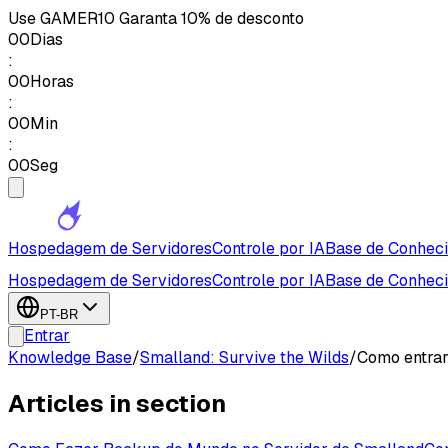
Use
GAMER10
Garanta 10% de desconto
00
Dias
:
00
Horas
:
00
Min
:
00
Seg
Hospedagem de Servidores
Controle por IA
Base de Conhec
Hospedagem de Servidores
Controle por IA
Base de Conhec
PT-BR
Entrar
Knowledge Base
/
Smalland: Survive the Wilds
/
Como entrar
Articles in section