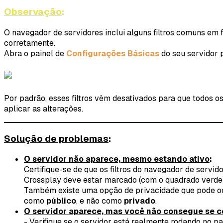
Observação
:
O navegador de servidores inclui alguns filtros comuns em f
corretamente.
Abra o painel de
Configurações Básicas
do seu servidor p
Por padrão, esses filtros vêm desativados para que todos o
aplicar as alterações.
Solução de problemas
:
O servidor não aparece, mesmo estando ativo
:
Certifique-se de que os filtros do navegador de servid
Crossplay deve estar marcado (com o quadrado verde) 
Também existe uma opção de privacidade que pode ocult
como
público
, e não como
privado
.
O servidor aparece, mas você não consegue se c
- Verifique se o servidor está realmente rodando no pa