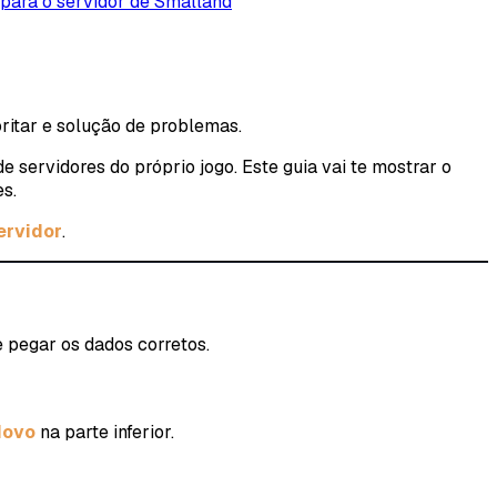
para o servidor de Smalland
oritar e solução de problemas.
e servidores do próprio jogo. Este guia vai te mostrar o
s.
ervidor
.
de pegar os dados corretos.
Novo
na parte inferior.