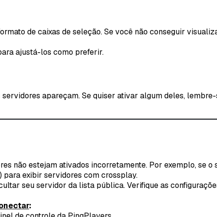
ormato de caixas de seleção. Se você não conseguir visualizar
ara ajustá-los como preferir.
s servidores apareçam. Se quiser ativar algum deles, lembre-
ores
não
estejam ativados incorretamente. Por exemplo, se o se
para exibir servidores com crossplay.
ar seu servidor da lista pública. Verifique as configurações 
onectar
:
inel de controle da PingPlayers.