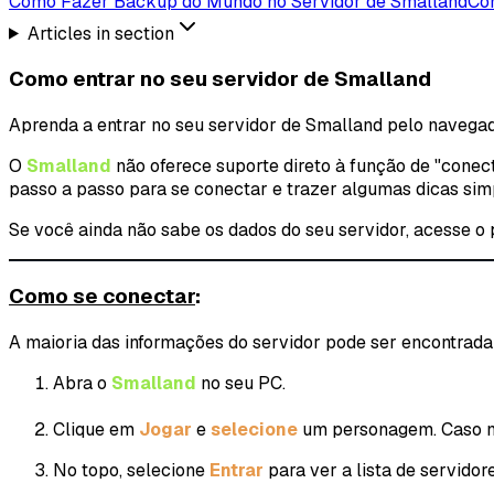
Como Fazer Backup do Mundo no Servidor de Smalland
Com
Articles in section
Como entrar no seu servidor de Smalland
Aprenda a entrar no seu servidor de Smalland pelo navegado
O
Smalland
não oferece suporte direto à função de "conect
passo a passo para se conectar e trazer algumas dicas sim
Se você ainda não sabe os dados do seu servidor, acesse o
Como se conectar
:
A maioria das informações do servidor pode ser encontrada
Abra o
Smalland
no seu PC.
Clique em
Jogar
e
selecione
um personagem. Caso n
No topo, selecione
Entrar
para ver a lista de servidore