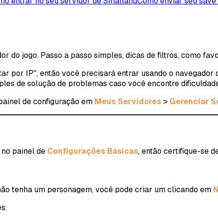
o entrar no seu servidor de Smalland
Como enviar seu save 
r do jogo. Passo a passo simples, dicas de filtros, como fav
ar por IP", então você precisará entrar usando o navegador d
ples de solução de problemas caso você encontre dificuldade
 painel de configuração em
Meus Servidores
>
Gerenciar S
 no painel de
Configurações Básicas
, então certifique-se 
ão tenha um personagem, você pode criar um clicando em
s.