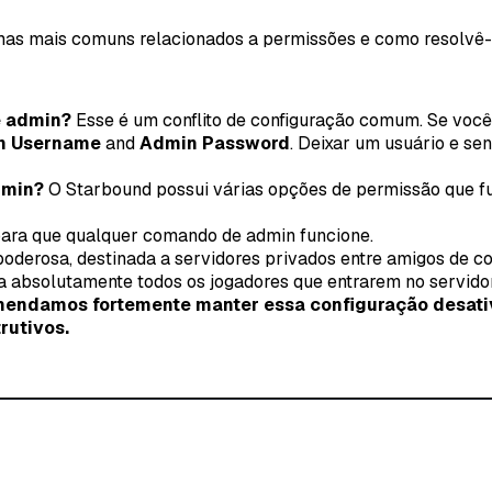
as mais comuns relacionados a permissões e como resolvê-
e admin?
Esse é um conflito de configuração comum. Se você
n Username
and
Admin Password
. Deixar um usuário e s
dmin?
O Starbound possui várias opções de permissão que fun
para que qualquer comando de admin funcione.
poderosa, destinada a servidores privados entre amigos de co
ra
absolutamente todos os jogadores
que entrarem no servidor
omendamos fortemente manter essa configuração desativ
rutivos.