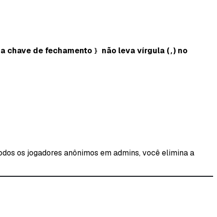
e a chave de fechamento
não leva vírgula (
) no
}
,
todos os jogadores anônimos em admins, você elimina a