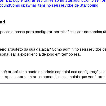
er Backup e Migrar seu Universo no Starbound
Como se Tor
rbound
Como spawnar itens no seu servidor de Starbound
und
passo a passo para configurar permissões, usar comandos úte
eiro arquiteto da sua galáxia? Como admin no seu servidor d
onalizar a experiência de jogo em tempo real.
ocê criará uma conta de admin especial nas configurações do 
 etapas e apresentar os comandos essenciais que você precis