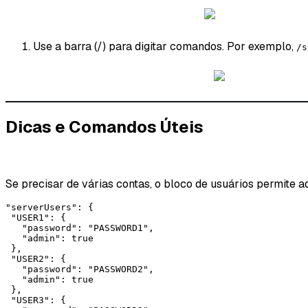
Use a barra (/) para digitar comandos. Por exemplo,
/s
Dicas e Comandos Úteis
Se precisar de várias contas, o bloco de usuários permite a
"serverUsers": {

 "USER1": {

   "password": "PASSWORD1",

   "admin": true

 },

 "USER2": {

   "password": "PASSWORD2",

   "admin": true

 },

 "USER3": {
