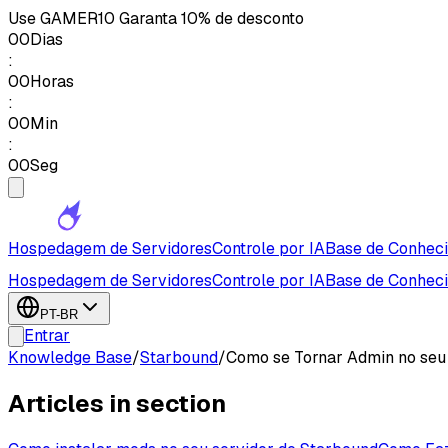
Use
GAMER10
Garanta 10% de desconto
00
Dias
:
00
Horas
:
00
Min
:
00
Seg
Hospedagem de Servidores
Controle por IA
Base de Conhec
Hospedagem de Servidores
Controle por IA
Base de Conhec
PT-BR
Entrar
Knowledge Base
/
Starbound
/
Como se Tornar Admin no seu
Articles in section