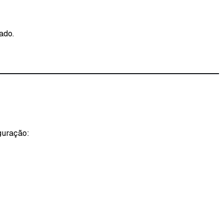
ado.
guração: