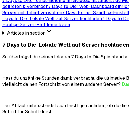
7 Days to Die: Telnet-Befehle im Guide
So installierst du M
beitreten & verbinden
7 Days to Die: Web-Dashboard einrich
Server mit Telnet verwalten
7 Days to Die: Sandbox-Einstel
Days to Die: Lokale Welt auf Server hochladen
7 Days to Di
Häufige Server-Probleme lösen
Articles in section
7 Days to Die: Lokale Welt auf Server hochlade
So überträgst du deinen lokalen 7 Days to Die Spielstand auf
Hast du unzählige Stunden damit verbracht, die ultimative 
vielleicht deinen Fortschritt von einem anderen Server?
Das
Der Ablauf unterscheidet sich leicht, je nachdem, ob du die
Schritt für Schritt durch.