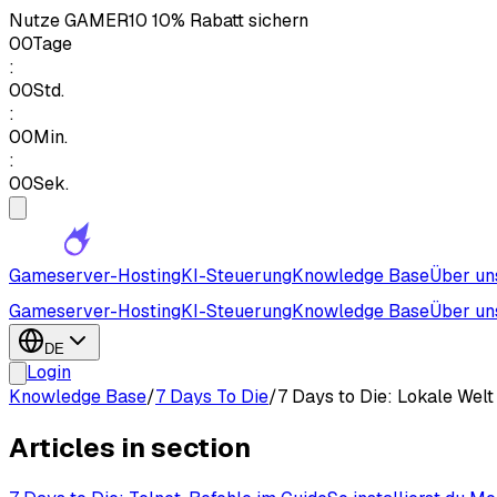
Nutze
GAMER10
10% Rabatt sichern
00
Tage
:
00
Std.
:
00
Min.
:
00
Sek.
Gameserver-Hosting
KI-Steuerung
Knowledge Base
Über un
Gameserver-Hosting
KI-Steuerung
Knowledge Base
Über un
DE
Login
Knowledge Base
/
7 Days To Die
/
7 Days to Die: Lokale Wel
Articles in section