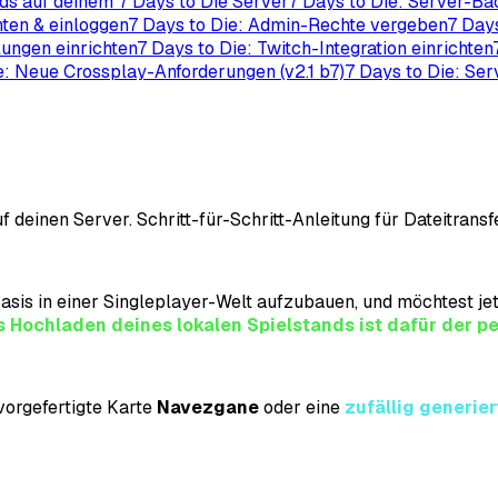
ods auf deinem 7 Days to Die Server
7 Days to Die: Server-Ba
ten & einloggen
7 Days to Die: Admin-Rechte vergeben
7 Days
lungen einrichten
7 Days to Die: Twitch-Integration einrichten
e: Neue Crossplay-Anforderungen (v2.1 b7)
7 Days to Die: Se
n
 deinen Server. Schritt-für-Schritt-Anleitung für Dateitransf
Basis in einer Singleplayer-Welt aufzubauen, und möchtest je
 Hochladen deines lokalen Spielstands ist dafür der pe
 vorgefertigte Karte
Navezgane
oder eine
zufällig generie