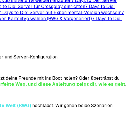
ckup erstellen & wiederherstellen
7 Days to Die: Server
 to Die: Server für Crossplay einrichten
7 Days to Die:
7 Days to Die: Server auf Experimental-Version wechseln
7
rver-Kartentyp wählen (RWG & Vorgeneriert)
7 Days to Die:
er und Server-Konfiguration.
tzt deine Freunde mit ins Boot holen? Oder überträgst du
rfekte Weg, und diese Anleitung zeigt dir, wie es geht
.
rte Welt (RWG)
hochlädst. Wir gehen beide Szenarien