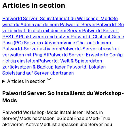
Articles in section
Palworld Server: So installierst du Workshop-Mods
So
wirst du Admin auf deinem Palworld-Server
Palworld: So
verbindest du dich mit deinem Server
Palworld Server:
REST-API aktivieren und nutzen
Palworld: Chat auf Game
Pass (PC) Servern aktivieren
Voice Chat auf deinem
Palworld-Server aktivieren
Palworld-Server stressfrei
verwalten mit Ping AI
Palworld Server: Erweiterte Config
richtig einstellen
Palworld: Welt & Spielerdaten
zurücksetzen & Backup laden
Palworld: Lokalen
Spielstand auf Server übertragen
Articles in section
Palworld Server: So installierst du Workshop-
Mods
Palworld Workshop-Mods installieren: Mods in
Server/Mods hochladen, bGlobalEnableMod=True
aktivieren, ActiveModList anpassen und Server neu