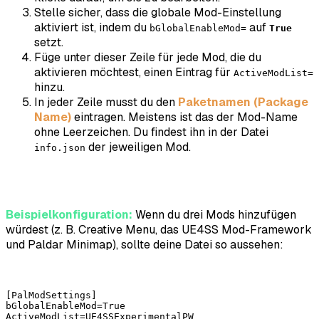
Stelle sicher, dass die globale Mod-Einstellung
aktiviert ist, indem du
auf
bGlobalEnableMod=
True
setzt.
Füge unter dieser Zeile für jede Mod, die du
aktivieren möchtest, einen Eintrag für
ActiveModList=
hinzu.
In jeder Zeile musst du den
Paketnamen (Package
Name)
eintragen. Meistens ist das der Mod-Name
ohne Leerzeichen. Du findest ihn in der Datei
der jeweiligen Mod.
info.json
Beispielkonfiguration:
Wenn du drei Mods hinzufügen
würdest (z. B. Creative Menu, das UE4SS Mod-Framework
und Paldar Minimap), sollte deine Datei so aussehen:
[PalModSettings] 

bGlobalEnableMod=True 

ActiveModList=UE4SSExperimentalPW 
