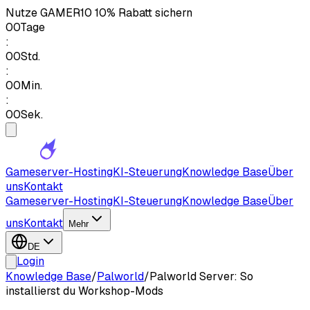
Nutze
GAMER10
10% Rabatt sichern
00
Tage
:
00
Std.
:
00
Min.
:
00
Sek.
Gameserver-Hosting
KI-Steuerung
Knowledge Base
Über
uns
Kontakt
Gameserver-Hosting
KI-Steuerung
Knowledge Base
Über
uns
Kontakt
Mehr
DE
Login
Knowledge Base
/
Palworld
/
Palworld Server: So
installierst du Workshop-Mods