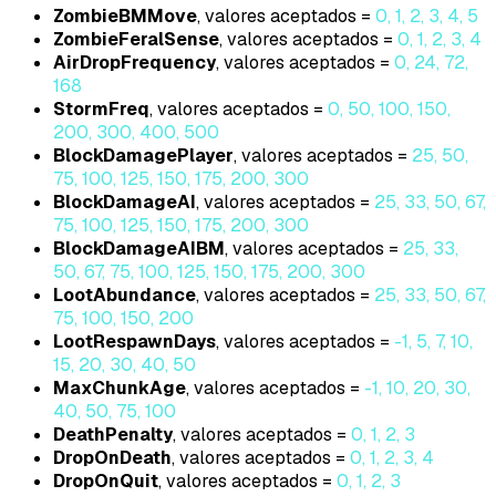
ZombieBMMove
, valores aceptados =
0, 1, 2, 3, 4, 5
ZombieFeralSense
, valores aceptados =
0, 1, 2, 3, 4
AirDropFrequency
, valores aceptados =
0, 24, 72,
168
StormFreq
, valores aceptados =
0, 50, 100, 150,
200, 300, 400, 500
BlockDamagePlayer
, valores aceptados =
25, 50,
75, 100, 125, 150, 175, 200, 300
BlockDamageAI
, valores aceptados =
25, 33, 50, 67,
75, 100, 125, 150, 175, 200, 300
BlockDamageAIBM
, valores aceptados =
25, 33,
50, 67, 75, 100, 125, 150, 175, 200, 300
LootAbundance
, valores aceptados =
25, 33, 50, 67,
75, 100, 150, 200
LootRespawnDays
, valores aceptados =
-1, 5, 7, 10,
15, 20, 30, 40, 50
MaxChunkAge
, valores aceptados =
-1, 10, 20, 30,
40, 50, 75, 100
DeathPenalty
, valores aceptados =
0, 1, 2, 3
DropOnDeath
, valores aceptados =
0, 1, 2, 3, 4
DropOnQuit
, valores aceptados =
0, 1, 2, 3