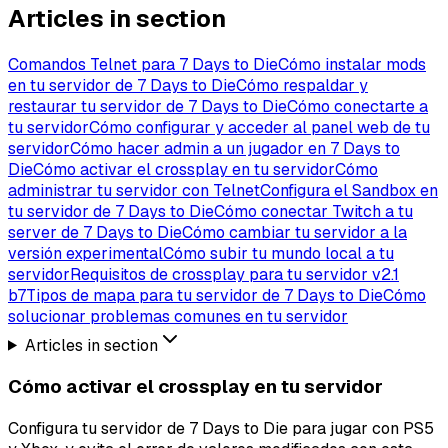
Articles in section
Comandos Telnet para 7 Days to Die
Cómo instalar mods
en tu servidor de 7 Days to Die
Cómo respaldar y
restaurar tu servidor de 7 Days to Die
Cómo conectarte a
tu servidor
Cómo configurar y acceder al panel web de tu
servidor
Cómo hacer admin a un jugador en 7 Days to
Die
Cómo activar el crossplay en tu servidor
Cómo
administrar tu servidor con Telnet
Configura el Sandbox en
tu servidor de 7 Days to Die
Cómo conectar Twitch a tu
server de 7 Days to Die
Cómo cambiar tu servidor a la
versión experimental
Cómo subir tu mundo local a tu
servidor
Requisitos de crossplay para tu servidor v2.1
b7
Tipos de mapa para tu servidor de 7 Days to Die
Cómo
solucionar problemas comunes en tu servidor
Articles in section
Cómo activar el crossplay en tu servidor
Configura tu servidor de 7 Days to Die para jugar con PS5