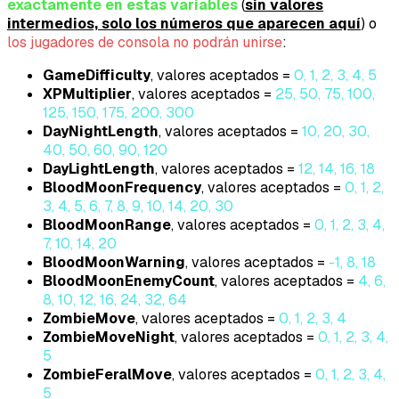
exactamente en estas variables
(
sin valores
intermedios, solo los números que aparecen aquí
) o
los jugadores de consola no podrán unirse
:
GameDifficulty
, valores aceptados =
0, 1, 2, 3, 4, 5
XPMultiplier
, valores aceptados =
25, 50, 75, 100,
125, 150, 175, 200, 300
DayNightLength
, valores aceptados =
10, 20, 30,
40, 50, 60, 90, 120
DayLightLength
, valores aceptados =
12, 14, 16, 18
BloodMoonFrequency
, valores aceptados =
0, 1, 2,
3, 4, 5, 6, 7, 8, 9, 10, 14, 20, 30
BloodMoonRange
, valores aceptados =
0, 1, 2, 3, 4,
7, 10, 14, 20
BloodMoonWarning
, valores aceptados =
-1, 8, 18
BloodMoonEnemyCount
, valores aceptados =
4, 6,
8, 10, 12, 16, 24, 32, 64
ZombieMove
, valores aceptados =
0, 1, 2, 3, 4
ZombieMoveNight
, valores aceptados =
0, 1, 2, 3, 4,
5
ZombieFeralMove
, valores aceptados =
0, 1, 2, 3, 4,
5