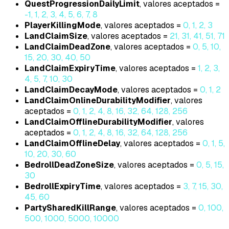
QuestProgressionDailyLimit
, valores aceptados =
-1, 1, 2, 3, 4, 5, 6, 7, 8
PlayerKillingMode
, valores aceptados =
0, 1, 2, 3
LandClaimSize
, valores aceptados =
21, 31, 41, 51, 71
LandClaimDeadZone
, valores aceptados =
0, 5, 10,
15, 20, 30, 40, 50
LandClaimExpiryTime
, valores aceptados =
1, 2, 3,
4, 5, 7, 10, 30
LandClaimDecayMode
, valores aceptados =
0, 1, 2
LandClaimOnlineDurabilityModifier
, valores
aceptados =
0, 1, 2, 4, 8, 16, 32, 64, 128, 256
LandClaimOfflineDurabilityModifier
, valores
aceptados =
0, 1, 2, 4, 8, 16, 32, 64, 128, 256
LandClaimOfflineDelay
, valores aceptados =
0, 1, 5,
10, 20, 30, 60
BedrollDeadZoneSize
, valores aceptados =
0, 5, 15,
30
BedrollExpiryTime
, valores aceptados =
3, 7, 15, 30,
45, 60
PartySharedKillRange
, valores aceptados =
0, 100,
500, 1000, 5000, 10000