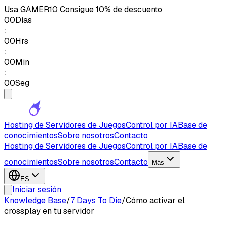
Usa
GAMER10
Consigue 10% de descuento
00
Días
:
00
Hrs
:
00
Min
:
00
Seg
Hosting de Servidores de Juegos
Control por IA
Base de
conocimientos
Sobre nosotros
Contacto
Hosting de Servidores de Juegos
Control por IA
Base de
conocimientos
Sobre nosotros
Contacto
Más
ES
Iniciar sesión
Knowledge Base
/
7 Days To Die
/
Cómo activar el
crossplay en tu servidor