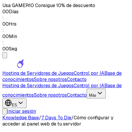
Usa
GAMER10
Consigue 10% de descuento
00
Días
:
00
Hrs
:
00
Min
:
00
Seg
Hosting de Servidores de Juegos
Control por IA
Base de
conocimientos
Sobre nosotros
Contacto
Hosting de Servidores de Juegos
Control por IA
Base de
conocimientos
Sobre nosotros
Contacto
Más
ES
Iniciar sesión
Knowledge Base
/
7 Days To Die
/
Cómo configurar y
acceder al panel web de tu servidor