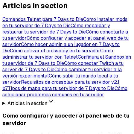
Articles in section
Comandos Telnet para 7 Days to Die
Cómo instalar mods
en tu servidor de 7 Days to Die
Cómo respaldar y
restaurar tu servidor de 7 Days to Die
Cómo conectarte a
tu servidor
Cómo configurar y acceder al panel web de tu
servidor
Cómo hacer admin a un jugador en 7 Days to
Die
Cómo activar el crossplay en tu servidor
Cómo
administrar tu servidor con Telnet
Configura el Sandbox en
tu servidor de 7 Days to Die
Cómo conectar Twitch a tu
server de 7 Days to Die
Cómo cambiar tu servidor a la
versión experimental
Cómo subir tu mundo local a tu
servidor
Requisitos de crossplay para tu servidor v2.1
b7
Tipos de mapa para tu servidor de 7 Days to Die
Cómo
solucionar problemas comunes en tu servidor
Articles in section
Cómo configurar y acceder al panel web de tu
servidor