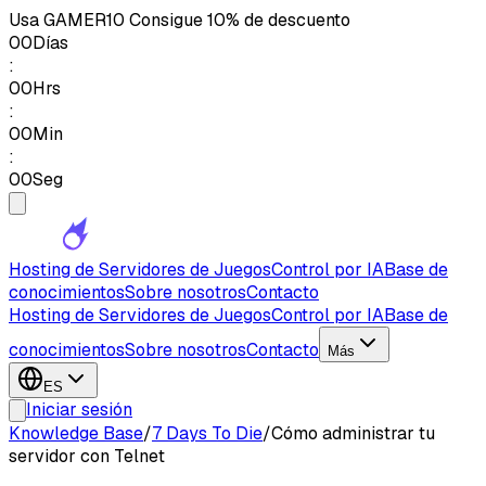
Usa
GAMER10
Consigue 10% de descuento
00
Días
:
00
Hrs
:
00
Min
:
00
Seg
Hosting de Servidores de Juegos
Control por IA
Base de
conocimientos
Sobre nosotros
Contacto
Hosting de Servidores de Juegos
Control por IA
Base de
conocimientos
Sobre nosotros
Contacto
Más
ES
Iniciar sesión
Knowledge Base
/
7 Days To Die
/
Cómo administrar tu
servidor con Telnet