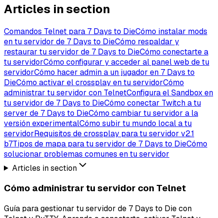
Articles in section
Comandos Telnet para 7 Days to Die
Cómo instalar mods
en tu servidor de 7 Days to Die
Cómo respaldar y
restaurar tu servidor de 7 Days to Die
Cómo conectarte a
tu servidor
Cómo configurar y acceder al panel web de tu
servidor
Cómo hacer admin a un jugador en 7 Days to
Die
Cómo activar el crossplay en tu servidor
Cómo
administrar tu servidor con Telnet
Configura el Sandbox en
tu servidor de 7 Days to Die
Cómo conectar Twitch a tu
server de 7 Days to Die
Cómo cambiar tu servidor a la
versión experimental
Cómo subir tu mundo local a tu
servidor
Requisitos de crossplay para tu servidor v2.1
b7
Tipos de mapa para tu servidor de 7 Days to Die
Cómo
solucionar problemas comunes en tu servidor
Articles in section
Cómo administrar tu servidor con Telnet
Guía para gestionar tu servidor de 7 Days to Die con