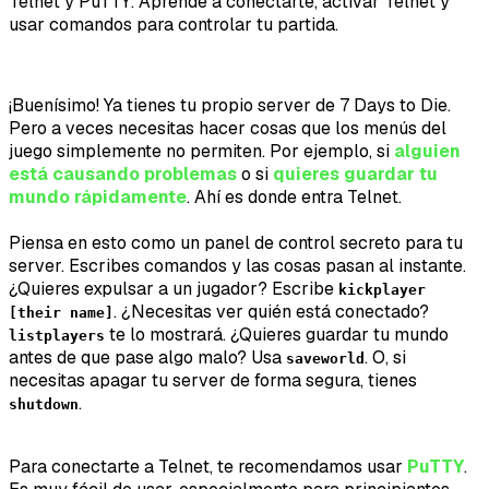
Telnet y PuTTY. Aprende a conectarte, activar Telnet y
usar comandos para controlar tu partida.
¡Buenísimo! Ya tienes tu propio server de 7 Days to Die.
Pero a veces necesitas hacer cosas que los menús del
juego simplemente no permiten. Por ejemplo, si
alguien
está causando problemas
o si
quieres guardar tu
mundo rápidamente
. Ahí es donde entra Telnet.
Piensa en esto como un panel de control secreto para tu
server. Escribes comandos y las cosas pasan al instante.
¿Quieres expulsar a un jugador? Escribe
kickplayer
. ¿Necesitas ver quién está conectado?
[their name]
te lo mostrará. ¿Quieres guardar tu mundo
listplayers
antes de que pase algo malo? Usa
. O, si
saveworld
necesitas apagar tu server de forma segura, tienes
.
shutdown
Para conectarte a Telnet, te recomendamos usar
PuTTY
.