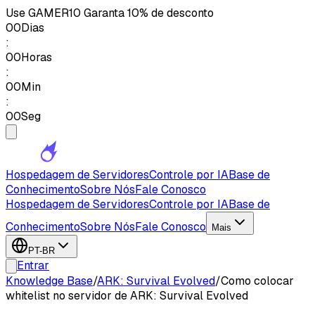
Use
GAMER10
Garanta 10% de desconto
00
Dias
:
00
Horas
:
00
Min
:
00
Seg
Hospedagem de Servidores
Controle por IA
Base de
Conhecimento
Sobre Nós
Fale Conosco
Hospedagem de Servidores
Controle por IA
Base de
Conhecimento
Sobre Nós
Fale Conosco
Mais
PT-BR
Entrar
Knowledge Base
/
ARK: Survival Evolved
/
Como colocar
whitelist no servidor de ARK: Survival Evolved