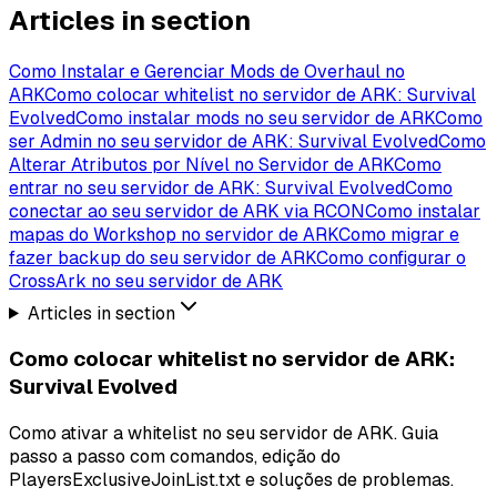
Articles in section
Como Instalar e Gerenciar Mods de Overhaul no
ARK
Como colocar whitelist no servidor de ARK: Survival
Evolved
Como instalar mods no seu servidor de ARK
Como
ser Admin no seu servidor de ARK: Survival Evolved
Como
Alterar Atributos por Nível no Servidor de ARK
Como
entrar no seu servidor de ARK: Survival Evolved
Como
conectar ao seu servidor de ARK via RCON
Como instalar
mapas do Workshop no servidor de ARK
Como migrar e
fazer backup do seu servidor de ARK
Como configurar o
CrossArk no seu servidor de ARK
Articles in section
Como colocar whitelist no servidor de ARK:
Survival Evolved
Como ativar a whitelist no seu servidor de ARK. Guia
passo a passo com comandos, edição do
PlayersExclusiveJoinList.txt e soluções de problemas.