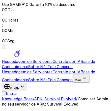
Use
GAMER10
Garanta 10% de desconto
00
Dias
:
00
Horas
:
00
Min
:
00
Seg
Hospedagem de Servidores
Controle por IA
Base de
Conhecimento
Sobre Nós
Fale Conosco
Hospedagem de Servidores
Controle por IA
Base de
Conhecimento
Sobre Nós
Fale Conosco
Mais
PT-BR
Entrar
Knowledge Base
/
ARK: Survival Evolved
/
Como ser Admin
no seu servidor de ARK: Survival Evolved