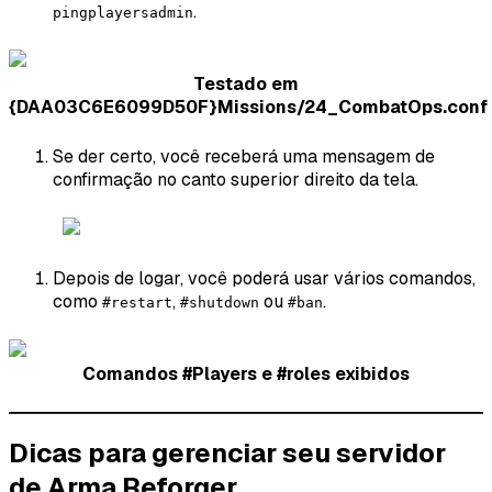
.
pingplayersadmin
Testado em
{DAA03C6E6099D50F}Missions/24_CombatOps.conf
Se der certo, você receberá uma mensagem de
confirmação no canto superior direito da tela.
Depois de logar, você poderá usar vários comandos,
como
,
ou
.
#restart
#shutdown
#ban
Comandos #Players e #roles exibidos
Dicas para gerenciar seu servidor
de Arma Reforger