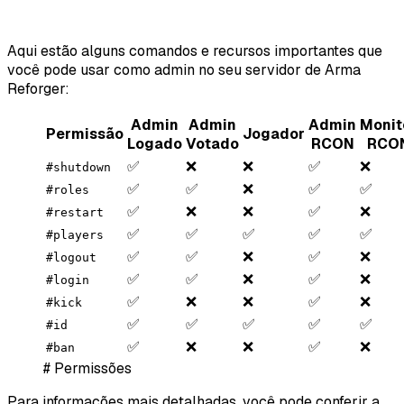
Aqui estão alguns comandos e recursos importantes que
você pode usar como admin no seu servidor de Arma
Reforger:
Admin
Admin
Admin
Monit
Permissão
Jogador
Logado
Votado
RCON
RCO
✅
❌
❌
✅
❌
#shutdown
✅
✅
❌
✅
✅
#roles
✅
❌
❌
✅
❌
#restart
✅
✅
✅
✅
✅
#players
✅
✅
❌
✅
❌
#logout
✅
✅
❌
✅
❌
#login
✅
❌
❌
✅
❌
#kick
✅
✅
✅
✅
✅
#id
✅
❌
❌
✅
❌
#ban
# Permissões
Para informações mais detalhadas, você pode conferir a