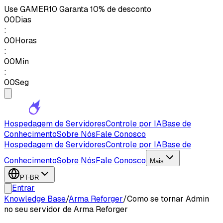
Use
GAMER10
Garanta 10% de desconto
00
Dias
:
00
Horas
:
00
Min
:
00
Seg
Hospedagem de Servidores
Controle por IA
Base de
Conhecimento
Sobre Nós
Fale Conosco
Hospedagem de Servidores
Controle por IA
Base de
Conhecimento
Sobre Nós
Fale Conosco
Mais
PT-BR
Entrar
Knowledge Base
/
Arma Reforger
/
Como se tornar Admin
no seu servidor de Arma Reforger