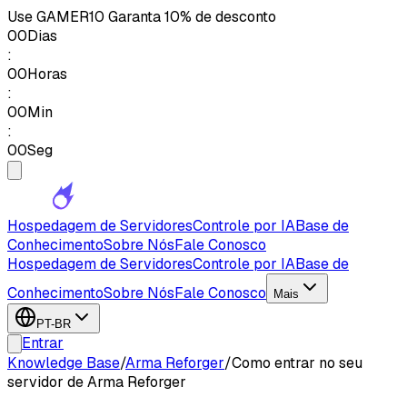
Use
GAMER10
Garanta 10% de desconto
00
Dias
:
00
Horas
:
00
Min
:
00
Seg
Hospedagem de Servidores
Controle por IA
Base de
Conhecimento
Sobre Nós
Fale Conosco
Hospedagem de Servidores
Controle por IA
Base de
Conhecimento
Sobre Nós
Fale Conosco
Mais
PT-BR
Entrar
Knowledge Base
/
Arma Reforger
/
Como entrar no seu
servidor de Arma Reforger