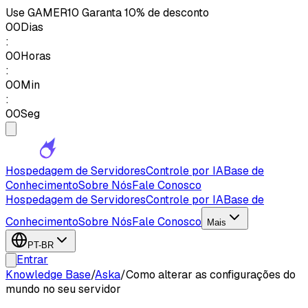
Use
GAMER10
Garanta 10% de desconto
00
Dias
:
00
Horas
:
00
Min
:
00
Seg
Hospedagem de Servidores
Controle por IA
Base de
Conhecimento
Sobre Nós
Fale Conosco
Hospedagem de Servidores
Controle por IA
Base de
Conhecimento
Sobre Nós
Fale Conosco
Mais
PT-BR
Entrar
Knowledge Base
/
Aska
/
Como alterar as configurações do
mundo no seu servidor