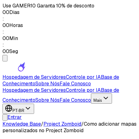
Use
GAMER10
Garanta 10% de desconto
00
Dias
:
00
Horas
:
00
Min
:
00
Seg
Hospedagem de Servidores
Controle por IA
Base de
Conhecimento
Sobre Nós
Fale Conosco
Hospedagem de Servidores
Controle por IA
Base de
Conhecimento
Sobre Nós
Fale Conosco
Mais
PT-BR
Entrar
Knowledge Base
/
Project Zomboid
/
Como adicionar mapas
personalizados no Project Zomboid