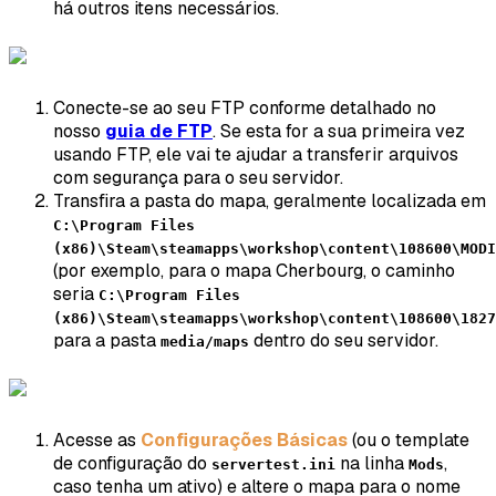
há outros itens necessários.
Conecte-se ao seu FTP conforme detalhado no
nosso
guia de FTP
. Se esta for a sua primeira vez
usando FTP, ele vai te ajudar a transferir arquivos
com segurança para o seu servidor.
Transfira a pasta do mapa, geralmente localizada em
C:\Program Files
(x86)\Steam\steamapps\workshop\content\108600\MODI
(por exemplo, para o mapa Cherbourg, o caminho
seria
C:\Program Files
(x86)\Steam\steamapps\workshop\content\108600\1827
para a pasta
dentro do seu servidor.
media/maps
Acesse as
Configurações Básicas
(ou o template
de configuração do
na linha
,
servertest.ini
Mods
caso tenha um ativo) e altere o mapa para o nome