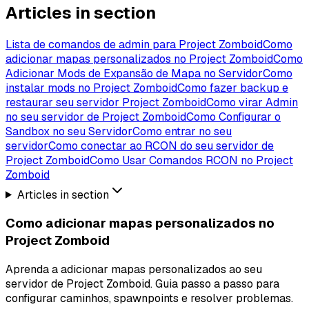
Articles in section
Lista de comandos de admin para Project Zomboid
Como
adicionar mapas personalizados no Project Zomboid
Como
Adicionar Mods de Expansão de Mapa no Servidor
Como
instalar mods no Project Zomboid
Como fazer backup e
restaurar seu servidor Project Zomboid
Como virar Admin
no seu servidor de Project Zomboid
Como Configurar o
Sandbox no seu Servidor
Como entrar no seu
servidor
Como conectar ao RCON do seu servidor de
Project Zomboid
Como Usar Comandos RCON no Project
Zomboid
Articles in section
Como adicionar mapas personalizados no
Project Zomboid
Aprenda a adicionar mapas personalizados ao seu
servidor de Project Zomboid. Guia passo a passo para
configurar caminhos, spawnpoints e resolver problemas.