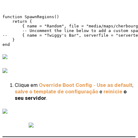
function SpawnRegions()

    return {

        { name = "Random", file = "media/maps/cherbourg
        -- Uncomment the line below to add a custom spa
--      { name = "Twiggy's Bar", serverfile = "serverte
    }

end
Clique em
Override Boot Config
-
Use as default
,
salve o template de configuração
e
reinicie
o
seu servidor
.