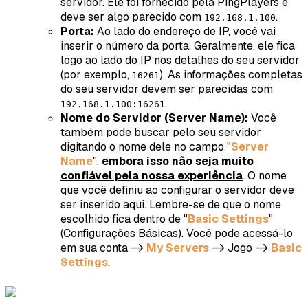
servidor. Ele foi fornecido pela PingPlayers e
deve ser algo parecido com
.
192.168.1.100
Porta:
Ao lado do endereço de IP, você vai
inserir o número da porta. Geralmente, ele fica
logo ao lado do IP nos detalhes do seu servidor
(por exemplo,
). As informações completas
16261
do seu servidor devem ser parecidas com
.
192.168.1.100:16261
Nome do Servidor (Server Name):
Você
também pode buscar pelo seu servidor
digitando o nome dele no campo "
Server
Name
",
embora isso não seja muito
confiável pela nossa experiência
. O nome
que você definiu ao configurar o servidor deve
ser inserido aqui. Lembre-se de que o nome
escolhido fica dentro de "
Basic Settings
"
(Configurações Básicas). Você pode acessá-lo
em sua conta ->
My Servers
-> Jogo ->
Basic
Settings
.