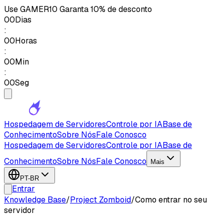
Use
GAMER10
Garanta 10% de desconto
00
Dias
:
00
Horas
:
00
Min
:
00
Seg
Hospedagem de Servidores
Controle por IA
Base de
Conhecimento
Sobre Nós
Fale Conosco
Hospedagem de Servidores
Controle por IA
Base de
Conhecimento
Sobre Nós
Fale Conosco
Mais
PT-BR
Entrar
Knowledge Base
/
Project Zomboid
/
Como entrar no seu
servidor