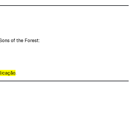
Sons of the Forest:
licação
.