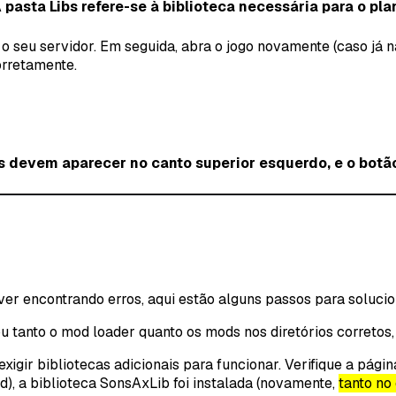
 pasta Libs refere-se à biblioteca necessária para o p
e o seu servidor. Em seguida, abra o jogo novamente (caso já
orretamente.
devem aparecer no canto superior esquerdo, e o botão
er encontrando erros, aqui estão alguns passos para soluci
u tanto o mod loader quanto os mods nos diretórios corretos, 
gir bibliotecas adicionais para funcionar. Verifique a pági
), a biblioteca SonsAxLib foi instalada (novamente,
tanto no 