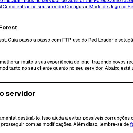
 instalar mods no servidor de Sons of the Forest
Como fazer
st
Como entrar no seu servidor
Configurar Modo de Jogo no Se
 Forest
rest. Guia passo a passo com FTP, uso do Red Loader e solu
 melhorar muito a sua experiência de jogo, trazendo novos r
mod tanto no seu cliente quanto no seu servidor
. Abaixo está
o servidor
damental desligá-lo. Isso ajuda a evitar possíveis corrupçõe
de prosseguir com as modificações. Além disso, lembre-se de
f