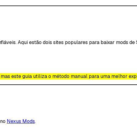
iáveis. Aqui estão dois sites populares para baixar mods de 
mas este guia utiliza o método manual para uma melhor exp
 no
Nexus Mods
.