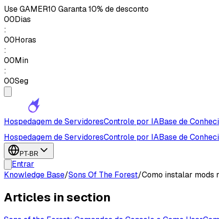
Use
GAMER10
Garanta 10% de desconto
00
Dias
:
00
Horas
:
00
Min
:
00
Seg
Hospedagem de Servidores
Controle por IA
Base de Conhec
Hospedagem de Servidores
Controle por IA
Base de Conhec
PT-BR
Entrar
Knowledge Base
/
Sons Of The Forest
/
Como instalar mods n
Articles in section