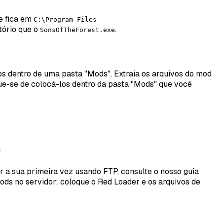
e fica em
C:\Program Files
tório que o
.
SonsOfTheForest.exe
 dentro de uma pasta "Mods". Extraia os arquivos do mod
ique-se de colocá-los dentro da pasta "Mods" que você
s
r a sua primeira vez usando FTP, consulte o nosso guia
ods no servidor: coloque o Red Loader e os arquivos de