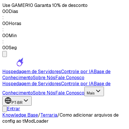
Use
GAMER10
Garanta 10% de desconto
00
Dias
:
00
Horas
:
00
Min
:
00
Seg
Hospedagem de Servidores
Controle por IA
Base de
Conhecimento
Sobre Nós
Fale Conosco
Hospedagem de Servidores
Controle por IA
Base de
Conhecimento
Sobre Nós
Fale Conosco
Mais
PT-BR
Entrar
Knowledge Base
/
Terraria
/
Como adicionar arquivos de
config ao tModLoader