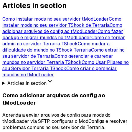
Articles in section
Como instalar mods no seu servidor tModLoader
Como
instalar mods no seu servidor TShock de Terraria
Como
adicionar arquivos de config ao tModLoader
Como fazer
backup e migrar mundos no tModLoader
Como se tornar
admin no servidor Terraria TShock
Como mudar a
dificuldade do mundo no TShock Terraria
Como entrar no
seu servidor de Terraria
Como gerenciar e carregar
mundos no servidor Terraria TShock
Como Usar Pilares no
seu Servidor Terraria TShock
Como criar e gerenciar
mundos no tModLoader
Articles in section
Como adicionar arquivos de config ao
tModLoader
Aprenda a enviar arquivos de config para mods do
tModLoader via SFTP, configurar o ModConfigs e resolver
problemas comuns no seu servidor de Terraria.