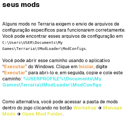
seus mods
Alguns mods no Terraria exigem o envio de arquivos de
configuração específicos para funcionarem corretamente.
Você pode encontrar esses arquivos de configuração em
C:\Users\USER\Documents\My
.
Games\Terraria\tModLoader\ModConfigs
Você pode abrir esse caminho usando o aplicativo
“
Executar
” do Windows. Clique em
Iniciar
, digite
“
Executar
” para abri-lo e, em seguida, copie e cole este
caminho:
%USERPROFILE%\Documents\My
Games\Terraria\tModLoader\ModConfigs
Como alternativa, você pode acessar a pasta de mods
dentro do jogo clicando no botão
Workshop
→
Manage
Mods
→
Open Mod Folder
.