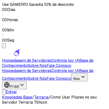
Use
GAMER10
Garanta 10% de desconto
00
Dias
:
00
Horas
:
00
Min
:
00
Seg
Hospedagem de Servidores
Controle por IA
Base de
Conhecimento
Sobre Nós
Fale Conosco
Hospedagem de Servidores
Controle por IA
Base de
Conhecimento
Sobre Nós
Fale Conosco
Mais
PT-BR
Entrar
Knowledge Base
/
Terraria
/
Como Usar Pilares no seu
Servidor Terraria TShock