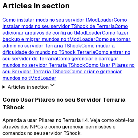
Articles in section
Como instalar mods no seu servidor tModLoader
Como
instalar mods no seu servidor TShock de Terraria
Como
adicionar arquivos de config ao tModLoader
Como fazer
backup e migrar mundos no tModLoader
Como se tornar
admin no servidor Terraria TShock
Como mudar a
dificuldade do mundo no TShock Terraria
Como entrar no
seu servidor de Terraria
Como gerenciar e carregar
mundos no servidor Terraria TShock
Como Usar Pilares no
seu Servidor Terraria TShock
Como criar e gerenciar
mundos no tModLoader
Articles in section
Como Usar Pilares no seu Servidor Terraria
TShock
Aprenda a usar Pilares no Terraria 1.4. Veja como obtê-los
através dos NPCs e como gerenciar permissões e
comandos no seu servidor TShock.