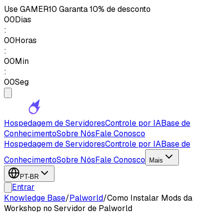
Use
GAMER10
Garanta 10% de desconto
00
Dias
:
00
Horas
:
00
Min
:
00
Seg
Hospedagem de Servidores
Controle por IA
Base de
Conhecimento
Sobre Nós
Fale Conosco
Hospedagem de Servidores
Controle por IA
Base de
Conhecimento
Sobre Nós
Fale Conosco
Mais
PT-BR
Entrar
Knowledge Base
/
Palworld
/
Como Instalar Mods da
Workshop no Servidor de Palworld