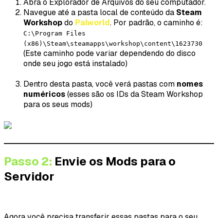
Abra o Explorador de Arquivos do seu computador.
Navegue até a pasta local de conteúdo da
Steam
Workshop
do
Palworld
. Por padrão, o caminho é:
C:\Program Files
(x86)\Steam\steamapps\workshop\content\1623730
(Este caminho pode variar dependendo do disco
onde seu jogo está instalado)
Dentro desta pasta, você verá pastas com
nomes
numéricos
(esses são os IDs da Steam Workshop
para os seus mods)
Passo 2:
Envie os Mods para o
Servidor
Agora você precisa transferir essas pastas para o seu