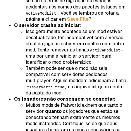
se não há erros de digitação ou espaços
acidentais nos nomes dos pacotes listados em
. Você se lembrou de rolar a
ActiveModList=
página e clicar em
Save File
?
O servidor crasha ao iniciar:
Isso geralmente acontece se um mod estiver
desatualizado, for incompatível com a versão
atual do jogo ou estiver em conflito com outro
mod. Tente remover as linhas
ActiveModList=
uma por uma e reiniciar o servidor para
identificar o mod problemático.
Também pode ser que o mod não seja
compatível com servidores dedicados
multiplayer. Alguns modders adicionam a linha
no arquivo
info.json
dentro
"IsServer": true,
da pasta do mod.
Os jogadores não conseguem se conectar:
Muitos mods de
Palworld
exigem que tanto o
servidor
quanto
os jogadores que estão se
conectando tenham exatamente os mesmos
mods instalados. Certifique-se de que seus
jogadores baixaram os mods necessários na