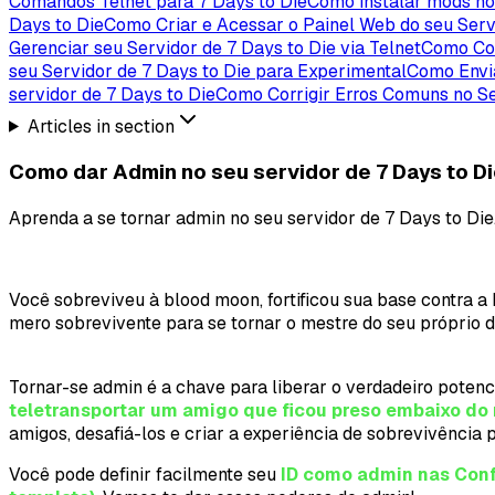
Comandos Telnet para 7 Days to Die
Como instalar mods no 
Days to Die
Como Criar e Acessar o Painel Web do seu Serv
Gerenciar seu Servidor de 7 Days to Die via Telnet
Como Con
seu Servidor de 7 Days to Die para Experimental
Como Envia
servidor de 7 Days to Die
Como Corrigir Erros Comuns no Se
Articles in section
Como dar Admin no seu servidor de 7 Days to D
Aprenda a se tornar admin no seu servidor de 7 Days to Die
Você sobreviveu à blood moon, fortificou sua base contra 
mero sobrevivente para se tornar o mestre do seu próprio d
Tornar-se admin é a chave para liberar o verdadeiro potenc
teletransportar um amigo que ficou preso embaixo do
amigos, desafiá-los e criar a experiência de sobrevivência 
Você pode definir facilmente seu
ID como admin nas Conf