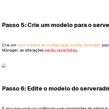
Passo 5: Crie um modelo para o serv
Crie um
novo modelo de configuração (config template)
par
Manager, as alterações
serão revertidas
.
Passo 6: Edite o modelo do serverad
É aqui que você vai configurar suas permissões de admin (e