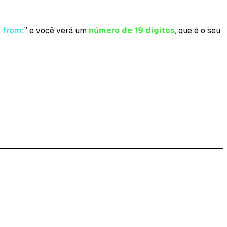
 from:
” e você verá um
número de 19 dígitos
, que é o seu