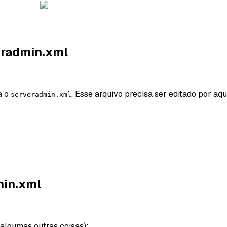
eradmin.xml
a o
. Esse arquivo precisa ser editado por aqu
serveradmin.xml
min.xml
 algumas outras coisas):