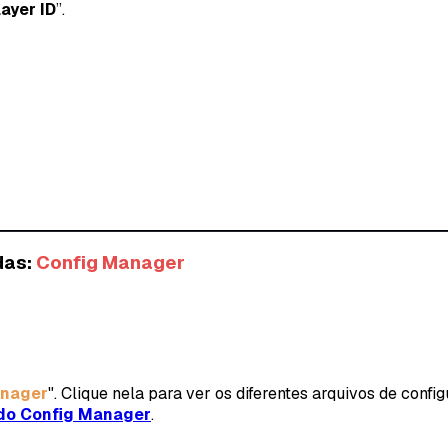
ayer ID
”.
das:
Config Manager
anager
". Clique nela para ver os diferentes arquivos de conf
do Config Manager
.