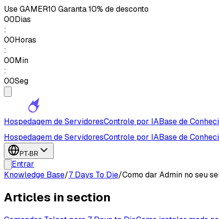
Use
GAMER10
Garanta 10% de desconto
00
Dias
:
00
Horas
:
00
Min
:
00
Seg
Hospedagem de Servidores
Controle por IA
Base de Conhec
Hospedagem de Servidores
Controle por IA
Base de Conhec
PT-BR
Entrar
Knowledge Base
/
7 Days To Die
/
Como dar Admin no seu ser
Articles in section