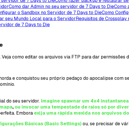
servidor de 7 Days to Die
Como fazer backup e restaurar ser
idor
Como dar Admin no seu servidor de 7 Days to Die
Como a
figurar o Sandbox no Servidor de 7 Days to Die
Como Configu
r seu Mundo Local para o Servidor
Requisitos de Crossplay 
rvidor de 7 Days to Die
ie
. Veja como editar os arquivos via FTP para dar permissões d
a horda e conquistou seu próprio pedaço do apocalipse com s
omínio.
ial do seu servidor.
Imagine spawnar um 4x4 instantanea
 mapa
,
ou invocar uma tempestade de raios só por dive
perfeita. Embora
exija uma rápida mexida nos arquivos do
igurações Básicas (Basic Settings)
ou, se precisar de vár