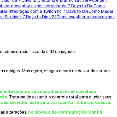
vidor de 7 Days to Die
Como entrar no seu servidor de 7
tivar crossplay no seu servidor de 7 Days to Die
Como
rar Integração com a Twitch no 7 Days to Die
Como Mudar
no Servidor 7 Days to Die v2.1
Como escolher o mapa do seu
e administrador usando o ID do jogador.
eus amigos. Mas agora, chegou a hora de deixar de ser um
mente quando seu squad estiver encurralado
,
rsão
. Trata-se de assumir o controle total para ajudar seus
 seu servidor
,
este guia vai facilitar todo o processo
.
ias alterações,
no modelo de configuração (config