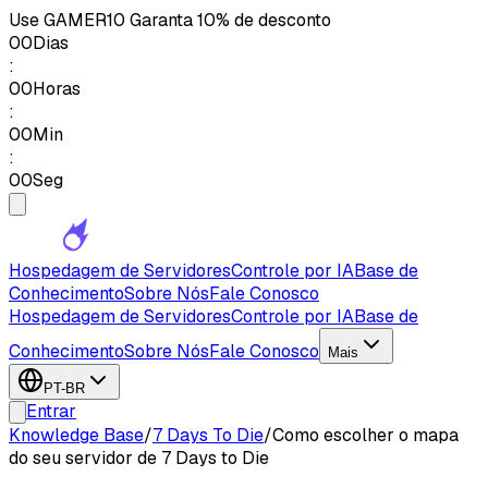
Use
GAMER10
Garanta 10% de desconto
00
Dias
:
00
Horas
:
00
Min
:
00
Seg
Hospedagem de Servidores
Controle por IA
Base de
Conhecimento
Sobre Nós
Fale Conosco
Hospedagem de Servidores
Controle por IA
Base de
Conhecimento
Sobre Nós
Fale Conosco
Mais
PT-BR
Entrar
Knowledge Base
/
7 Days To Die
/
Como escolher o mapa
do seu servidor de 7 Days to Die