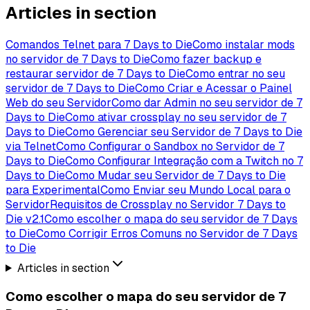
Articles in section
Comandos Telnet para 7 Days to Die
Como instalar mods
no servidor de 7 Days to Die
Como fazer backup e
restaurar servidor de 7 Days to Die
Como entrar no seu
servidor de 7 Days to Die
Como Criar e Acessar o Painel
Web do seu Servidor
Como dar Admin no seu servidor de 7
Days to Die
Como ativar crossplay no seu servidor de 7
Days to Die
Como Gerenciar seu Servidor de 7 Days to Die
via Telnet
Como Configurar o Sandbox no Servidor de 7
Days to Die
Como Configurar Integração com a Twitch no 7
Days to Die
Como Mudar seu Servidor de 7 Days to Die
para Experimental
Como Enviar seu Mundo Local para o
Servidor
Requisitos de Crossplay no Servidor 7 Days to
Die v2.1
Como escolher o mapa do seu servidor de 7 Days
to Die
Como Corrigir Erros Comuns no Servidor de 7 Days
to Die
Articles in section
Como escolher o mapa do seu servidor de 7