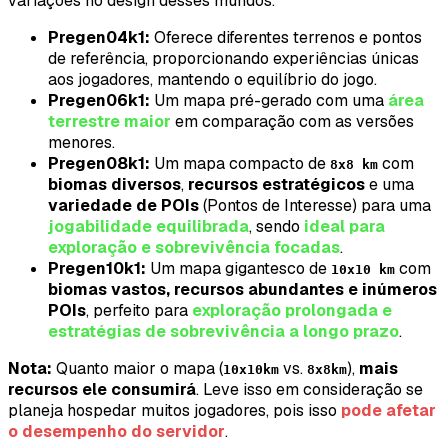
variações no design desses mundos.
Pregen04k1:
Oferece diferentes terrenos e pontos
de referência, proporcionando experiências únicas
aos jogadores, mantendo o equilíbrio do jogo.
Pregen06k1:
Um mapa pré-gerado com uma
área
terrestre maior
em comparação com as versões
menores.
Pregen08k1:
Um mapa compacto de
com
8x8 km
biomas diversos
,
recursos estratégicos
e uma
variedade de POIs
(Pontos de Interesse) para uma
jogabilidade equilibrada
, sendo
ideal para
exploração e sobrevivência focadas
.
Pregen10k1:
Um mapa gigantesco de
com
10x10 km
biomas vastos, recursos abundantes e inúmeros
POIs
, perfeito para
exploração prolongada e
estratégias de sobrevivência a longo prazo
.
Nota:
Quanto maior o mapa (
vs.
),
mais
10x10km
8x8km
recursos ele consumirá
. Leve isso em consideração se
planeja hospedar muitos jogadores, pois isso
pode afetar
o desempenho do servidor
.